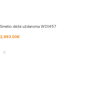
Smėlio dėžė uždaroma WD1457
2,883.00
€
Į KREPŠELĮ