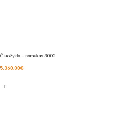
Čiuožykla – namukas 3002
5,360.00
€
Į KREPŠELĮ