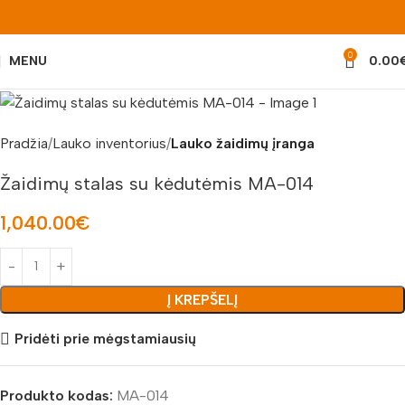
0
MENU
0.00
Pradžia
Lauko inventorius
Lauko žaidimų įranga
Žaidimų stalas su kėdutėmis MA-014
1,040.00
€
Į KREPŠELĮ
Pridėti prie mėgstamiausių
Produkto kodas:
MA-014