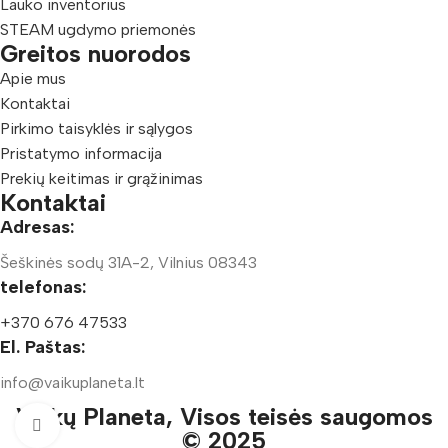
Lauko inventorius
STEAM ugdymo priemonės
Greitos nuorodos
Apie mus
Kontaktai
Pirkimo taisyklės ir sąlygos
Pristatymo informacija
Prekių keitimas ir grąžinimas
Kontaktai
Adresas:
Šeškinės sodų 31A-2, Vilnius 08343
telefonas:
+370 676 47533
El. Paštas:
info@vaikuplaneta.lt
Vaikų Planeta, Visos teisės saugomos
Padidinti nuotrauką
© 2025