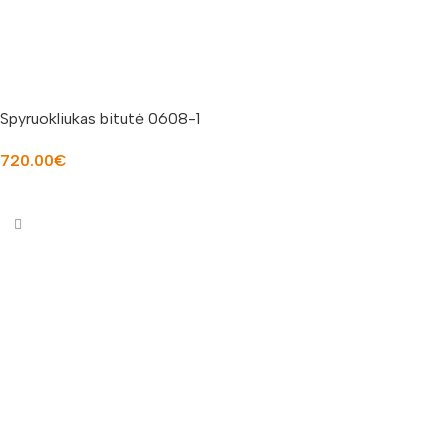
Spyruokliukas bitutė 0608-1
720.00
€
Į KREPŠELĮ