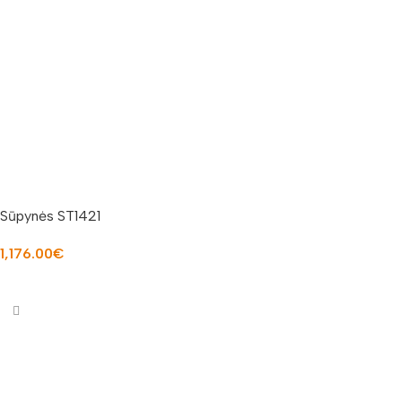
Sūpynės ST1421
1,176.00
€
Į KREPŠELĮ