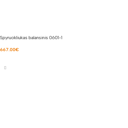
Spyruokliukas balansinis 0601-1
667.00
€
Į KREPŠELĮ