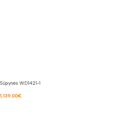
Sūpynės WD1421-1
1,139.00
€
Į KREPŠELĮ