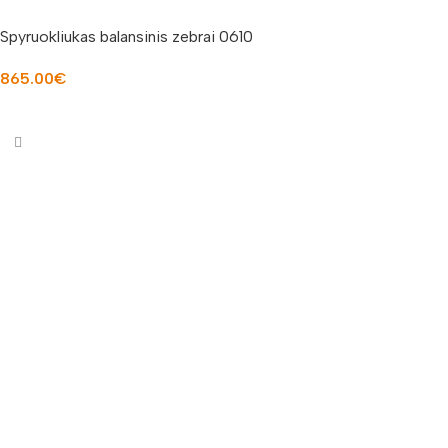
Spyruokliukas balansinis zebrai 0610
865.00
€
Į KREPŠELĮ