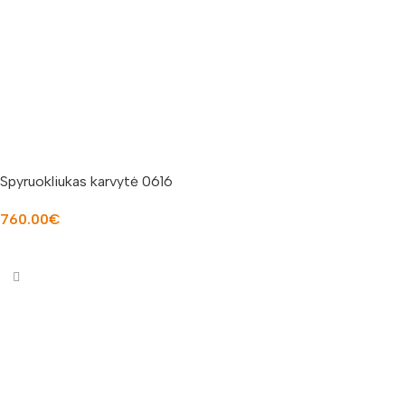
Spyruokliukas karvytė 0616
760.00
€
Į KREPŠELĮ