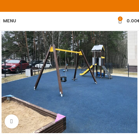
0
MENU
0.00
Padidinti nuotrauką