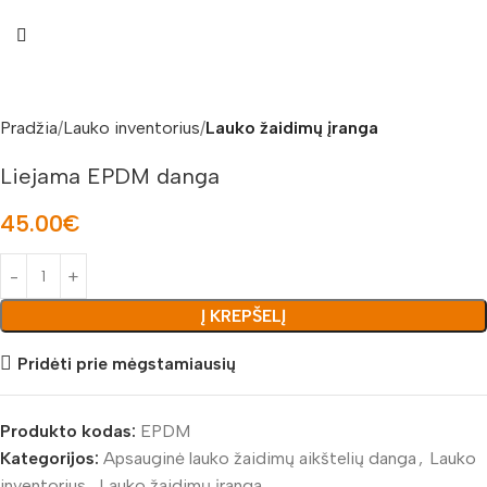
Pradžia
Lauko inventorius
Lauko žaidimų įranga
Liejama EPDM danga
45.00
€
Į KREPŠELĮ
Pridėti prie mėgstamiausių
Produkto kodas:
EPDM
Kategorijos:
Apsauginė lauko žaidimų aikštelių danga
,
Lauko
inventorius
,
Lauko žaidimų įranga