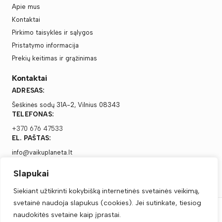
Apie mus
Kontaktai
Pirkimo taisyklės ir sąlygos
Pristatymo informacija
Prekių keitimas ir grąžinimas
Kontaktai
ADRESAS:
Šeškinės sodų 31A-2, Vilnius 08343
TELEFONAS:
+370 676 47533
EL. PAŠTAS:
info@vaikuplaneta.lt
Slapukai
Siekiant užtikrinti kokybišką internetinės svetainės veikimą,
svetainė naudoja slapukus (cookies). Jei sutinkate, tiesiog
naudokitės svetaine kaip įprastai.
Vaikų Planeta, Visos teisės saugomos © 2025