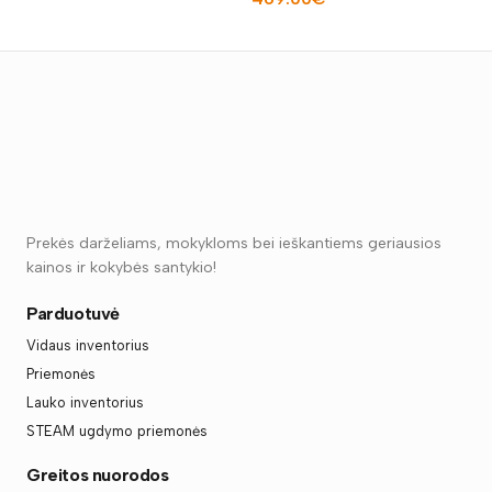
Į KREPŠELĮ
Į KREPŠELĮ
Prekės darželiams, mokykloms bei ieškantiems geriausios
kainos ir kokybės santykio!
Parduotuvė
Vidaus inventorius
Priemonės
Lauko inventorius
STEAM ugdymo priemonės
Greitos nuorodos