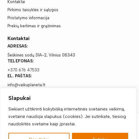
Kontaktai
Pirkimo taisyklės ir sąlygos
Pristatymo informacija
Prekių keitimas ir grąžinimas
Kontaktai
ADRESAS:
Šeškinės sodų 31A-2, Vilnius 08343
TELEFONAS:
+370 676 47533
EL. PAŠTAS:
info@vaikuplaneta.lt
Slapukai
Siekiant užtikrinti kokybišką internetinės svetainės veikimą,
svetainė naudoja slapukus (cookies). Jei sutinkate, tiesiog
naudokitės svetaine kaip įprastai.
Vaikų Planeta, Visos teisės saugomos © 2025