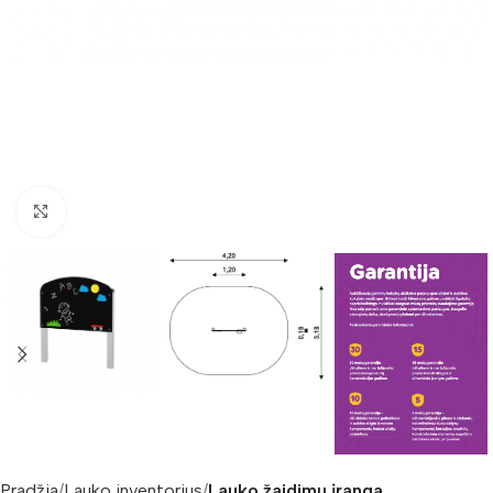
Padidinti nuotrauką
Pradžia
Lauko inventorius
Lauko žaidimų įranga