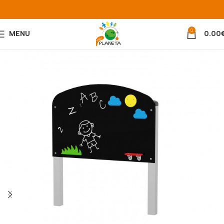
0
MENU
0.00