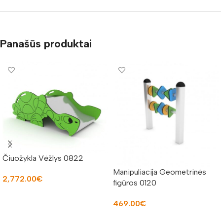
Panašūs produktai
Čiuožykla Vėžlys 0822
Manipuliacija Geometrinės
2,772.00
€
figūros 0120
Į KREPŠELĮ
469.00
€
Į KREPŠELĮ