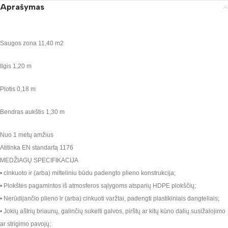
Aprašymas
Saugos zona 11,40 m2
Ilgis 1,20 m
Plotis 0,18 m
Bendras aukštis 1,30 m
Nuo 1 metų amžius
Atitinka EN standartą 1176
MEDŽIAGŲ SPECIFIKACIJA
• cinkuoto ir (arba) milteliniu būdu padengto plieno konstrukcija;
• Plokštės pagamintos iš atmosferos sąlygoms atsparių HDPE plokščių;
• Nerūdijančio plieno ir (arba) cinkuoti varžtai, padengti plastikiniais dangteliais;
• Jokių aštrių briaunų, galinčių sukelti galvos, pirštų ar kitų kūno dalių susižalojimo
ar strigimo pavojų;