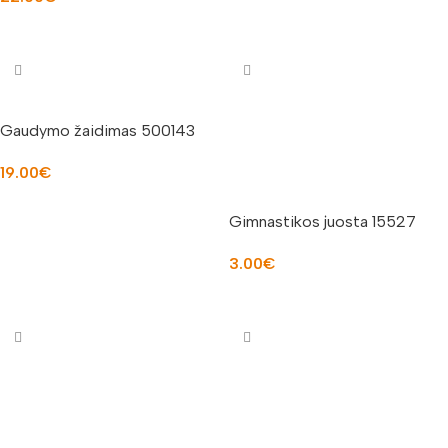
Į KREPŠELĮ
Gaudymo žaidimas 500143
19.00
€
Į KREPŠELĮ
Gimnastikos juosta 15527
3.00
€
Į KREPŠELĮ