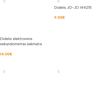
Didelis JO-JO 144215
9.00
€
Į KREPŠELĮ
Didelis elektroninis
sekundometras laikmatis
92077
14.00
€
Į KREPŠELĮ