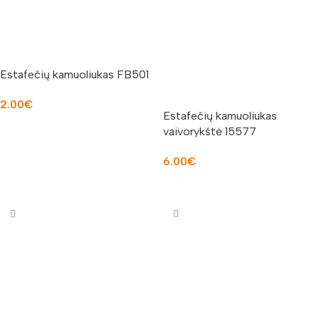
Estafečių kamuoliukas FB501
2.00
€
Estafečių kamuoliukas
Į KREPŠELĮ
vaivorykštė 15577
6.00
€
Į KREPŠELĮ