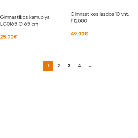
Gimnastikos lazdos 10 vnt.
Gimnastikos kamuolys
FI2080
LG0165 ∅ 65 cm
49.00
€
25.00
€
Į KREPŠELĮ
Į KREPŠELĮ
1
2
3
4
→