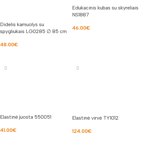
Edukacinis kubas su skyreliais
NS1887
Didelis kamuolys su
46.00
€
spygliukais LG0285 ∅ 85 cm
Į KREPŠELĮ
48.00
€
Į KREPŠELĮ
Elastinė juosta 550051
Elastinė virvė TY1012
41.00
€
124.00
€
Į KREPŠELĮ
Į KREPŠELĮ