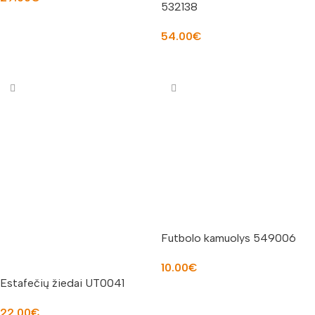
532138
Į KREPŠELĮ
54.00
€
Į KREPŠELĮ
Futbolo kamuolys 549006
10.00
€
Estafečių žiedai UT0041
Į KREPŠELĮ
22.00
€