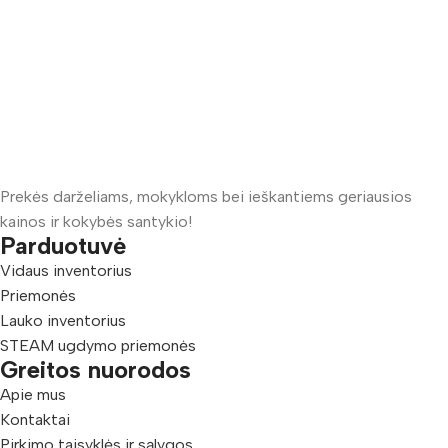
Prekės darželiams, mokykloms bei ieškantiems geriausios
kainos ir kokybės santykio!
Parduotuvė
Vidaus inventorius
Priemonės
Lauko inventorius
STEAM ugdymo priemonės
Greitos nuorodos
Apie mus
Kontaktai
Pirkimo taisyklės ir sąlygos