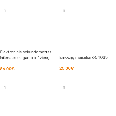
Elektroninis sekundometras
Emocijų maišeliai 654035
laikmatis su garso ir šviesų
funkcija LR6900
25.00
€
86.00
€
Į KREPŠELĮ
Į KREPŠELĮ