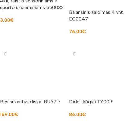
Akių raištis sensoriniams ir
sporto užsiėmimams 550032
Balansinis žaidimas 4 vnt.
EC0047
3.00
€
Į KREPŠELĮ
76.00
€
Į KREPŠELĮ
Besisukantys diskai BU6717
Dideli kūgiai TY0015
189.00
€
86.00
€
Į KREPŠELĮ
Į KREPŠELĮ