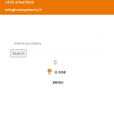
+370 67647533
info@vaikuplaneta.lt
Search
0
0.00
€
MENU