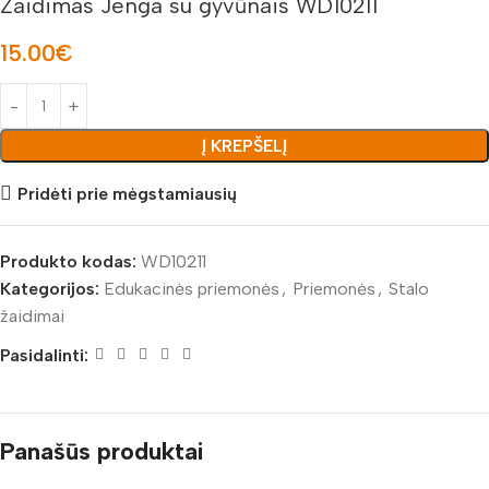
Žaidimas Jenga su gyvūnais WD10211
15.00
€
Į KREPŠELĮ
Pridėti prie mėgstamiausių
Produkto kodas:
WD10211
Kategorijos:
Edukacinės priemonės
,
Priemonės
,
Stalo
žaidimai
Pasidalinti:
Panašūs produktai