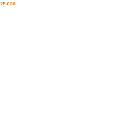
25.00
€
Į KREPŠELĮ