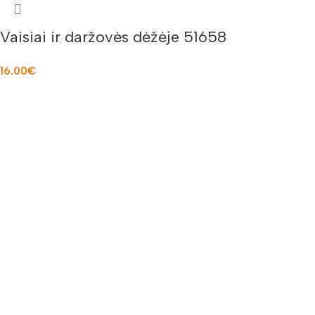
Vaisiai ir daržovės dėžėje 51658
16.00
€
Į KREPŠELĮ