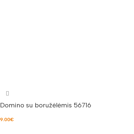
Domino su boružėlėmis 56716
9.00
€
Į KREPŠELĮ