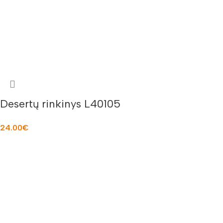
Desertų rinkinys L40105
24.00
€
Į KREPŠELĮ