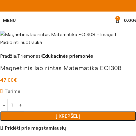
0
MENU
0.00
Padidinti nuotrauką
Pradžia
Priemonės
Edukacinės priemonės
Magnetinis labirintas Matematika EO1308
47.00
€
Turime
Į KREPŠELĮ
Pridėti prie mėgstamiausių