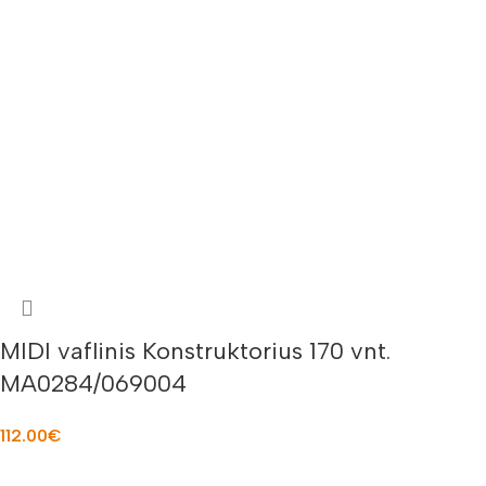
MIDI vaflinis Konstruktorius 170 vnt.
MA0284/069004
112.00
€
Į KREPŠELĮ