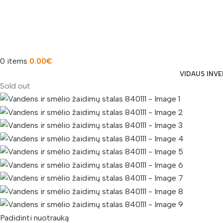
0
items
0.00
€
VIDAUS INV
Sold out
Padidinti nuotrauką