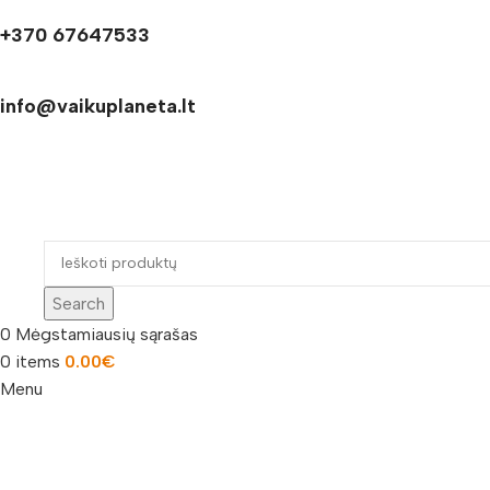
+370 67647533
info@vaikuplaneta.lt
Search
0
Mėgstamiausių sąrašas
0
items
0.00
€
Menu