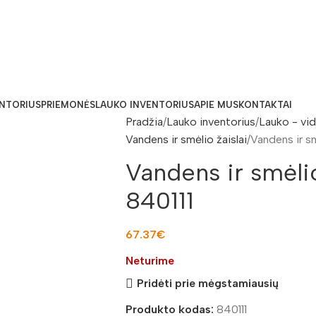
ENTORIUS
PRIEMONĖS
LAUKO INVENTORIUS
APIE MUS
KONTAKTAI
Pradžia
Lauko inventorius
Lauko - vid
Vandens ir smėlio žaislai
Vandens ir sm
Vandens ir smėli
840111
67.37
€
Neturime
Pridėti prie mėgstamiausių
Produkto kodas:
840111