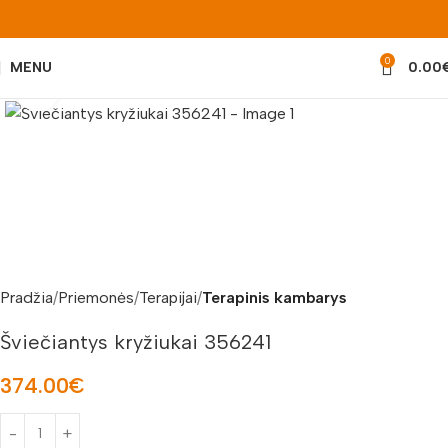
0
MENU
0.00
Padidinti nuotrauką
Pradžia
Priemonės
Terapijai
Terapinis kambarys
Šviečiantys kryžiukai 356241
374.00
€