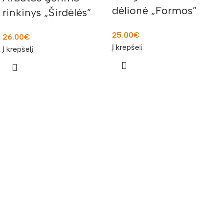
dėlionė „Formos”
rinkinys „Širdėlės”
10582
L40002
25.00
€
26.00
€
Į krepšelį
Į krepšelį