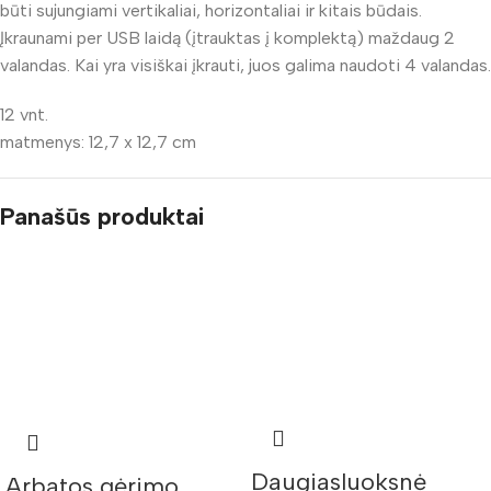
būti sujungiami vertikaliai, horizontaliai ir kitais būdais.
Įkraunami per USB laidą (įtrauktas į komplektą) maždaug 2
valandas. Kai yra visiškai įkrauti, juos galima naudoti 4 valandas.
12 vnt.
matmenys: 12,7 x 12,7 cm
Panašūs produktai
Daugiasluoksnė
Arbatos gėrimo