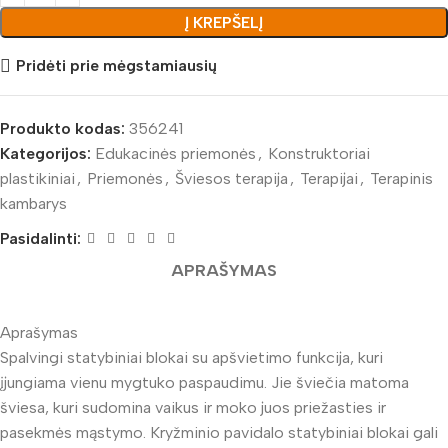
Į KREPŠELĮ
Pridėti prie mėgstamiausių
Produkto kodas:
356241
Kategorijos:
Edukacinės priemonės
,
Konstruktoriai
plastikiniai
,
Priemonės
,
Šviesos terapija
,
Terapijai
,
Terapinis
kambarys
Pasidalinti:
APRAŠYMAS
Aprašymas
Spalvingi statybiniai blokai su apšvietimo funkcija, kuri
įjungiama vienu mygtuko paspaudimu. Jie šviečia matoma
šviesa, kuri sudomina vaikus ir moko juos priežasties ir
pasekmės mąstymo. Kryžminio pavidalo statybiniai blokai gali