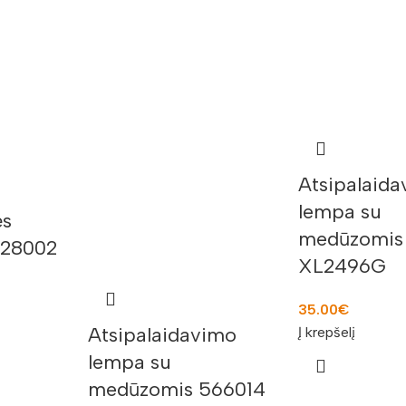
Atsipalaid
lempa su
ės
medūzomis
 128002
XL2496G
35.00
€
Atsipalaidavimo
Į krepšelį
lempa su
medūzomis 566014