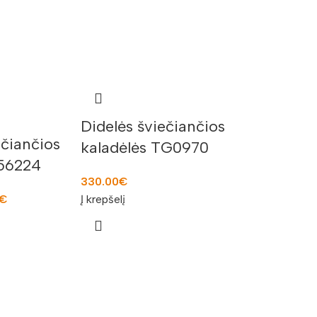
Didelės šviečiančios
ečiančios
kaladėlės TG0970
356224
330.00
€
€
Į krepšelį