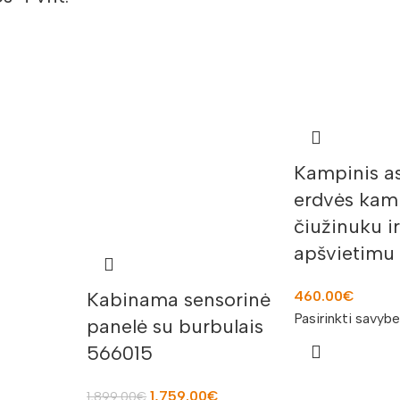
Kampinis a
erdvės kamp
čiužinuku i
apšvietimu
Kabinama sensorinė
460.00
€
Pasirinkti savyb
panelė su burbulais
566015
1,759.00
€
1,899.00
€