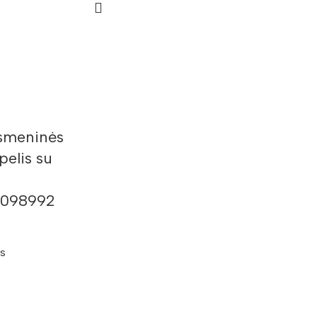
smeninės
elis su
r
 098992
es