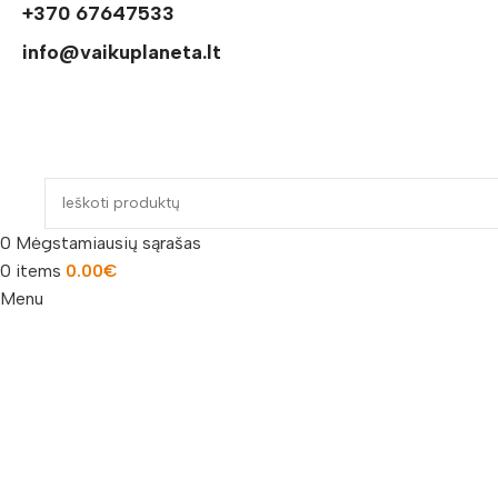
+370 67647533
info@vaikuplaneta.lt
0
Mėgstamiausių sąrašas
0
items
0.00
€
Menu