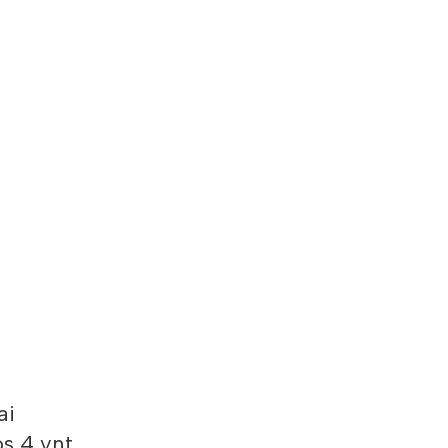
ai
s 4 vnt.