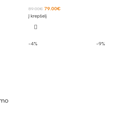
79.00
€
89.00
€
Į krepšelį
-4%
-9%
imo