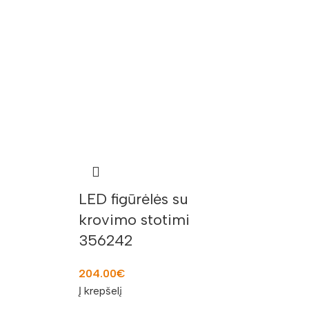
LED figūrėlės su
krovimo stotimi
356242
204.00
€
Į krepšelį