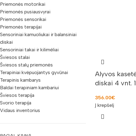
Priemonės motorikai
Priemonės pusiausvyrai
Priemonės sensorikai
Priemonės terapijai
Sensoriniai kamuoliukai ir balansiniai
diskai
Sensoriniai takai ir kilimėliai
Šviesos stalai
Šviesos stalų priemonės
Terapiniai kvėpuojantys gyvūnai
Alyvos kaset
Terapinis kambarys
diskai 4 vnt.
Baldai terapiniam kambariui
Šviesos terapija
356.00
€
Svorio terapija
Į krepšelį
Vidaus inventorius
PAGAL KAINĄ