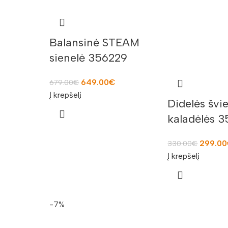
Balansinė STEAM
sienelė 356229
649.00
€
679.00
€
Į krepšelį
Didelės švi
kaladėlės 
299.00
330.00
€
Į krepšelį
-7%