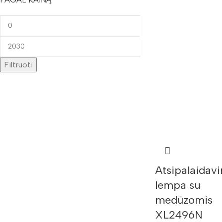
Filtruoti
Atsipalaidav
lempa su
medūzomis
XL2496N