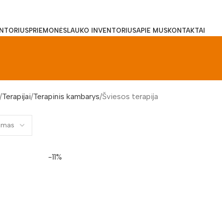
ENTORIUS
PRIEMONĖS
LAUKO INVENTORIUS
APIE MUS
KONTAKTAI
Terapijai
Terapinis kambarys
Šviesos terapija
-11%