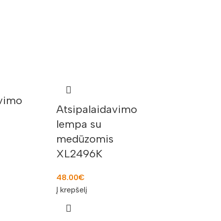
avimo
Atsipalaidavimo
lempa su
medūzomis
XL2496K
48.00
€
Į krepšelį