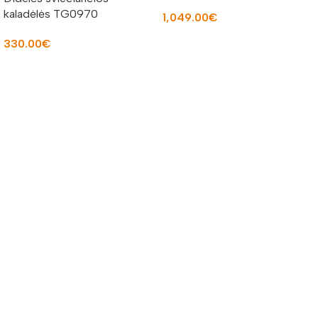
kaladėlės TG0970
1,049.00
€
Į KREPŠELĮ
330.00
€
Į KREPŠELĮ