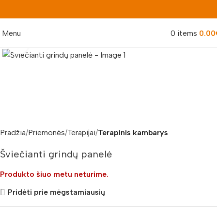
Menu
0
items
0.00
Padidinti nuotrauką
Pradžia
Priemonės
Terapijai
Terapinis kambarys
Šviečianti grindų panelė
Produkto šiuo metu neturime.
Pridėti prie mėgstamiausių