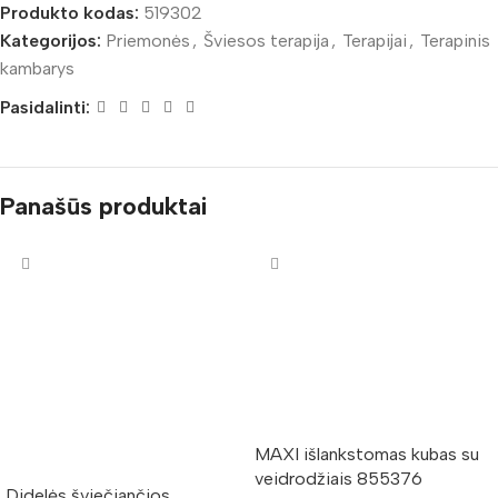
Produkto kodas:
519302
Kategorijos:
Priemonės
,
Šviesos terapija
,
Terapijai
,
Terapinis
kambarys
Pasidalinti:
Panašūs produktai
MAXI išlankstomas kubas su
veidrodžiais 855376
Didelės šviečiančios