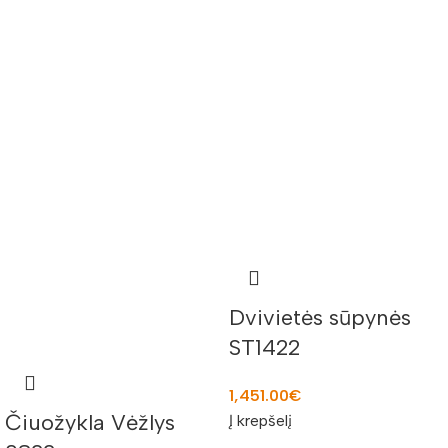
Dvivietės sūpynės
ST1422
1,451.00
€
Čiuožykla Vėžlys
Į krepšelį