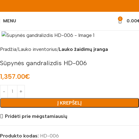
0
MENU
0.00
Padidinti nuotrauką
Pradžia
Lauko inventorius
Lauko žaidimų įranga
Sūpynės gandralizdis HD-006
1,357.00
€
Į KREPŠELĮ
Pridėti prie mėgstamiausių
Produkto kodas:
HD-006