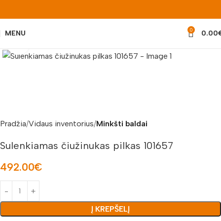
0
MENU
0.00
Padidinti nuotrauką
Pradžia
Vidaus inventorius
Minkšti baldai
Sulenkiamas čiužinukas pilkas 101657
492.00
€
Į KREPŠELĮ