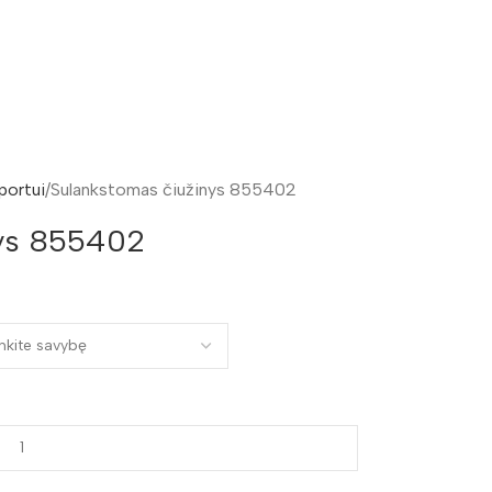
sportui
Sulankstomas čiužinys 855402
nys 855402