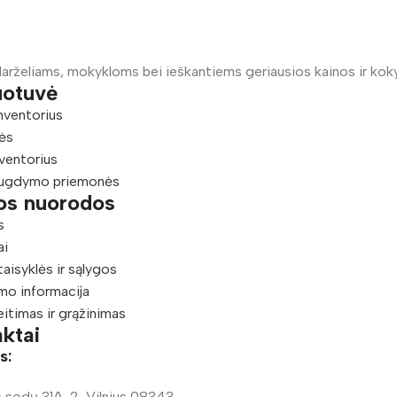
arželiams, mokykloms bei ieškantiems geriausios kainos ir kok
uotuvė
nventorius
ės
ventorius
ugdymo priemonės
os nuorodos
s
ai
taisyklės ir sąlygos
mo informacija
eitimas ir grąžinimas
ktai
s:
 sodų 31A-2, Vilnius 08343