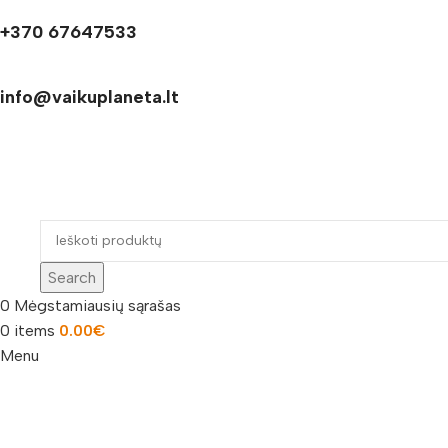
+370 67647533
info@vaikuplaneta.lt
Search
0
Mėgstamiausių sąrašas
0
items
0.00
€
Menu