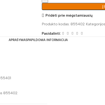
Į
Pridėti prie mėgstamiausių
Produkto kodas:
855402
Kategorijos
Pasidalinti:
APRAŠYMAS
PAPILDOMA INFORMACIJA
 855401
as 855402