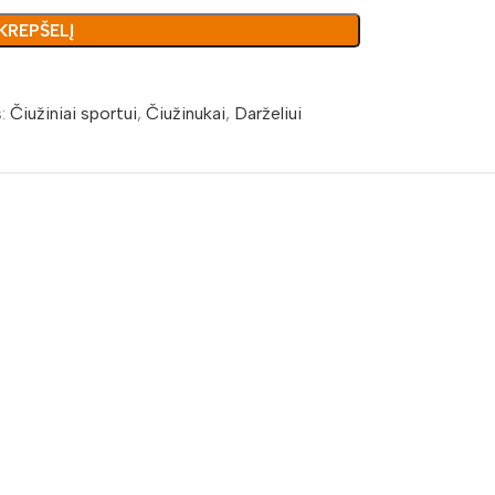
 KREPŠELĮ
:
Čiužiniai sportui
,
Čiužinukai
,
Darželiui