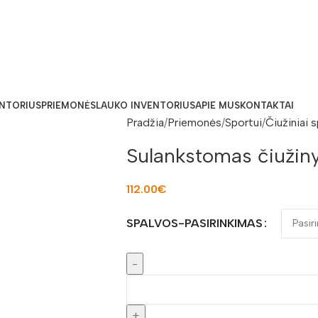
ENTORIUS
PRIEMONĖS
LAUKO INVENTORIUS
APIE MUS
KONTAKTAI
Pradžia
Priemonės
Sportui
Čiužiniai 
Sulankstomas čiuži
112.00
€
SPALVOS-PASIRINKIMAS