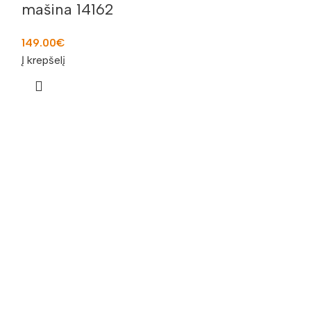
Sofa su por
mašina 14162
spalvų
149.00
€
159.00
€
Į krepšelį
Pasirinkti savy