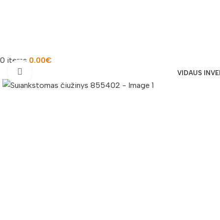
0
items
0.00
€
Padidinti nuotrauką
VIDAUS INV