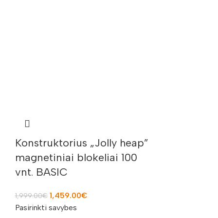
Konstruktorius „Jolly heap”
magnetiniai blokeliai 100
vnt. BASIC
1,459.00
€
1,999.00
€
Pasirinkti savybes