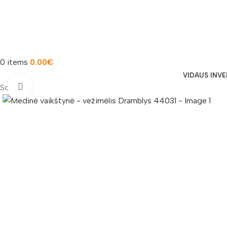
0
items
0.00
€
VIDAUS INV
Padidinti nuotrauką
Sold out