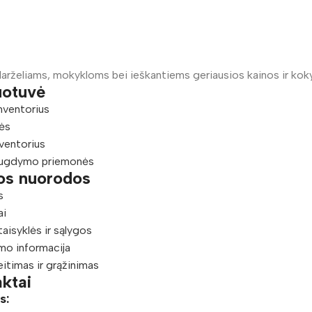
arželiams, mokykloms bei ieškantiems geriausios kainos ir kok
uotuvė
nventorius
ės
ventorius
ugdymo priemonės
os nuorodos
s
ai
taisyklės ir sąlygos
mo informacija
eitimas ir grąžinimas
ktai
s: