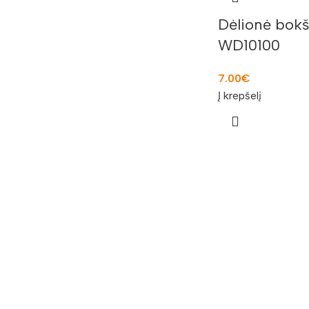
Dėlionė bok
WD10100
7.00
€
Į krepšelį