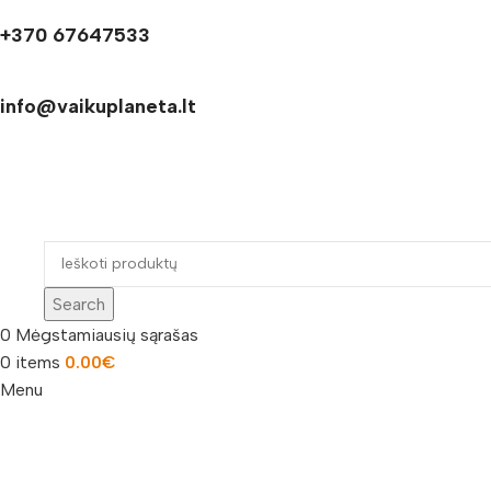
+370 67647533
info@vaikuplaneta.lt
Search
0
Mėgstamiausių sąrašas
0
items
0.00
€
Menu