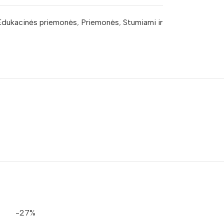
Edukacinės priemonės
,
Priemonės
,
Stumiami ir
-27%