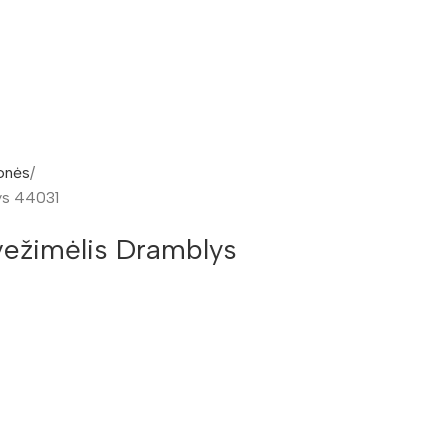
onės
ys 44031
vežimėlis Dramblys