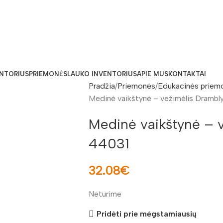
ENTORIUS
PRIEMONĖS
LAUKO INVENTORIUS
APIE MUS
KONTAKTAI
Pradžia
Priemonės
Edukacinės priem
Medinė vaikštynė – vežimėlis Drambl
Medinė vaikštynė – 
44031
32.08
€
Neturime
Pridėti prie mėgstamiausių