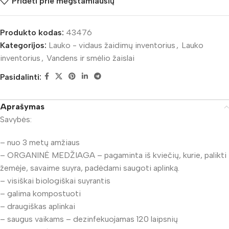
Pridėti prie mėgstamiausių
Produkto kodas:
43476
Kategorijos:
Lauko - vidaus žaidimų inventorius
,
Lauko
inventorius
,
Vandens ir smėlio žaislai
Pasidalinti:
Aprašymas
Savybės:
– nuo 3 metų amžiaus
– ORGANINĖ MEDŽIAGA – pagaminta iš kviečių, kurie, palikti
žemėje, savaime suyra, padėdami saugoti aplinką.
– visiškai biologiškai suyrantis
– galima kompostuoti
– draugiškas aplinkai
– saugus vaikams – dezinfekuojamas 120 laipsnių