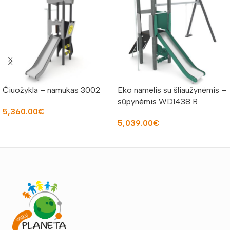
Čiuožykla – namukas 3002
Eko namelis su šliaužynėmis –
sūpynėmis WD1438 R
5,360.00
€
5,039.00
€
Į KREPŠELĮ
Į KREPŠELĮ