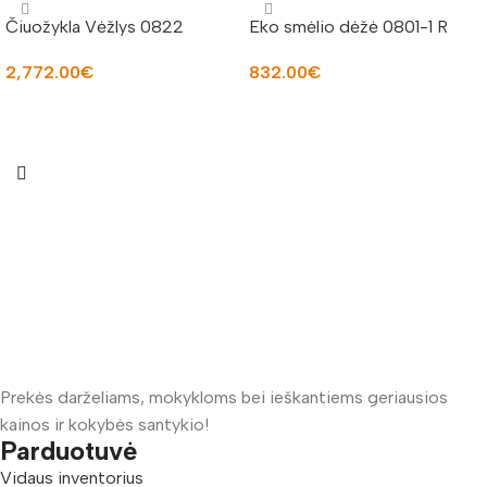
Čiuožykla Vėžlys 0822
Eko smėlio dėžė 0801-1 R
2,772.00
€
832.00
€
Į KREPŠELĮ
Į KREPŠELĮ
Prekės darželiams, mokykloms bei ieškantiems geriausios
kainos ir kokybės santykio!
Parduotuvė
Vidaus inventorius