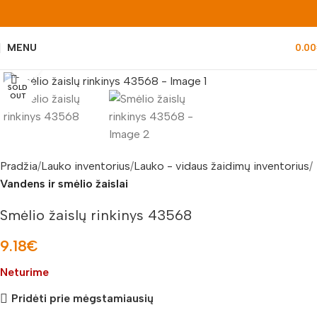
MENU
0.00
Padidinti nuotrauką
SOLD
OUT
Pradžia
Lauko inventorius
Lauko - vidaus žaidimų inventorius
Vandens ir smėlio žaislai
Smėlio žaislų rinkinys 43568
9.18
€
Neturime
Pridėti prie mėgstamiausių