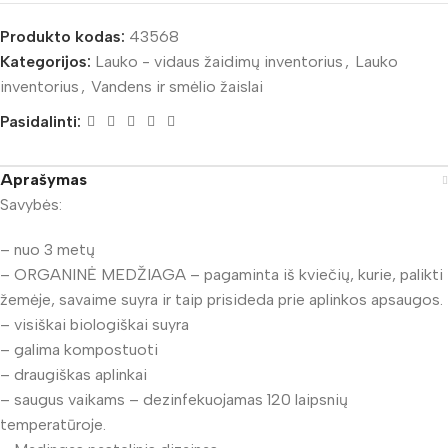
Produkto kodas:
43568
Kategorijos:
Lauko - vidaus žaidimų inventorius
,
Lauko
inventorius
,
Vandens ir smėlio žaislai
Pasidalinti:
Aprašymas
Savybės:
– nuo 3 metų
– ORGANINĖ MEDŽIAGA – pagaminta iš kviečių, kurie, palikti
žemėje, savaime suyra ir taip prisideda prie aplinkos apsaugos.
– visiškai biologiškai suyra
– galima kompostuoti
– draugiškas aplinkai
– saugus vaikams – dezinfekuojamas 120 laipsnių
temperatūroje.