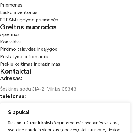
Priemonės
Lauko inventorius
STEAM ugdymo priemonės
Greitos nuorodos
Apie mus
Kontaktai
Pirkimo taisyklės ir sąlygos
Pristatymo informacija
Prekių keitimas ir grąžinimas
Kontaktai
Adresas:
Šeškinės sodų 31A-2, Vilnius 08343
telefonas:
+370 676 47533
Slapukai
El. Paštas:
Siekiant užtikrinti kokybišką internetinės svetainės veikimą,
info@vaikuplaneta.lt
svetainė naudoja slapukus (cookies). Jei sutinkate, tiesiog