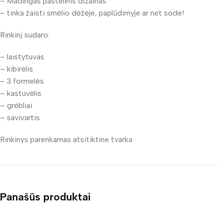
– Madingas pastelinis dizainas
– tinka žaisti smėlio dėžėje, paplūdimyje ar net sode!
Rinkinį sudaro:
– laistytuvas
– kibirėlis
– 3 formelės
– kastuvėlis
– grėbliai
– savivartis
Rinkinys parenkamas atsitiktine tvarka
Panašūs produktai