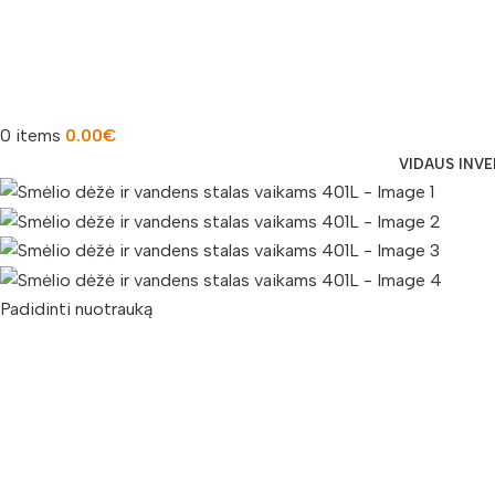
0
items
0.00
€
VIDAUS INV
Padidinti nuotrauką