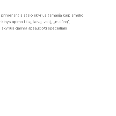
primenantis stalo skyrius tarnauja kaip smėlio
inys apima tiltą, laivą, valtį, „malūną“,
o skyrius galima apsaugoti specialiais