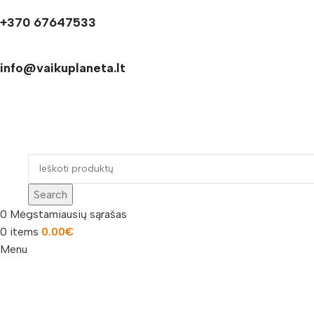
+370 67647533
info@vaikuplaneta.lt
Search
0
Mėgstamiausių sąrašas
0
items
0.00
€
Menu