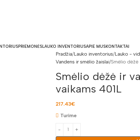
ENTORIUS
PRIEMONĖS
LAUKO INVENTORIUS
APIE MUS
KONTAKTAI
Pradžia
Lauko inventorius
Lauko - vid
Vandens ir smėlio žaislai
Smėlio dėžė 
Smėlio dėžė ir v
vaikams 401L
217.43
€
Turime