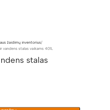
aus žaidimų inventorius
ir vandens stalas vaikams 401L
andens stalas