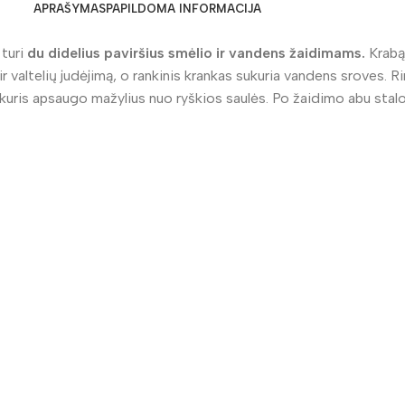
APRAŠYMAS
PAPILDOMA INFORMACIJA
turi
du didelius paviršius smėlio ir vandens žaidimams.
Krabą 
r valtelių judėjimą, o rankinis krankas sukuria vandens sroves. Rink
į, kuris apsaugo mažylius nuo ryškios saulės. Po žaidimo abu stal