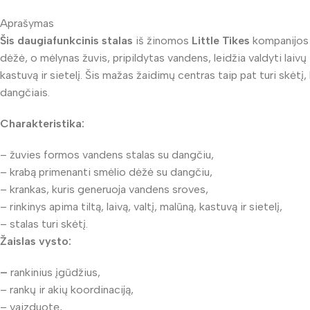
Aprašymas
Šis daugiafunkcinis stalas
iš žinomos
Little Tikes
kompanijos 
dėžė, o mėlynas žuvis, pripildytas vandens, leidžia valdyti laivų i
kastuvą ir sietelį. Šis mažas žaidimų centras taip pat turi skėt
dangčiais.
Charakteristika:
– žuvies formos vandens stalas su dangčiu,
– krabą primenanti smėlio dėžė su dangčiu,
– krankas, kuris generuoja vandens sroves,
– rinkinys apima tiltą, laivą, valtį, malūną, kastuvą ir sietelį,
– stalas turi skėtį.
Žaislas vysto:
–
rankinius įgūdžius,
– rankų ir akių koordinaciją,
– vaizduotę,