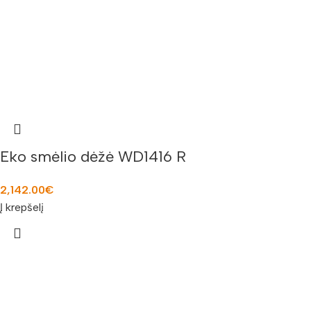
Eko smėlio dėžė WD1416 R
2,142.00
€
Į krepšelį