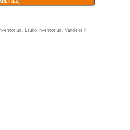
 KREPŠELĮ
inventorius
,
Lauko inventorius
,
Vandens ir