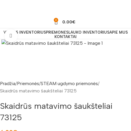
0
0.00
€
VIDAUS INVENTORIUS
PRIEMONĖS
LAUKO INVENTORIUS
APIE MUS
Padidinti nuotrauką
KONTAKTAI
Pradžia
Priemonės
STEAM ugdymo priemonės
Skaidrūs matavimo šaukšteliai 73125
Skaidrūs matavimo šaukšteliai
73125