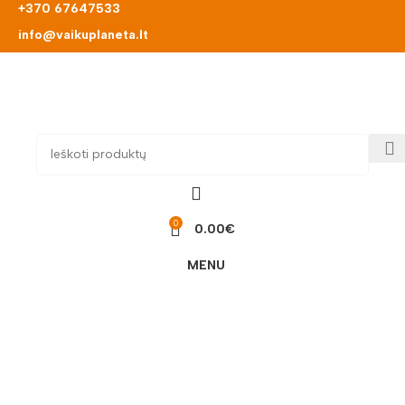
+370 67647533
info@vaikuplaneta.lt
0
0.00
€
MENU