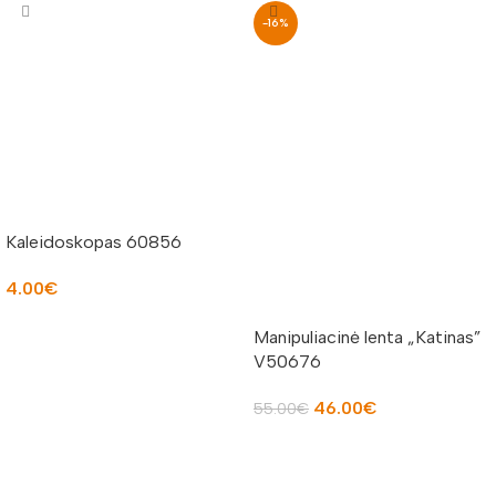
-16%
Kaleidoskopas 60856
4.00
€
Į KREPŠELĮ
Manipuliacinė lenta „Katinas”
V50676
46.00
€
55.00
€
Į KREPŠELĮ