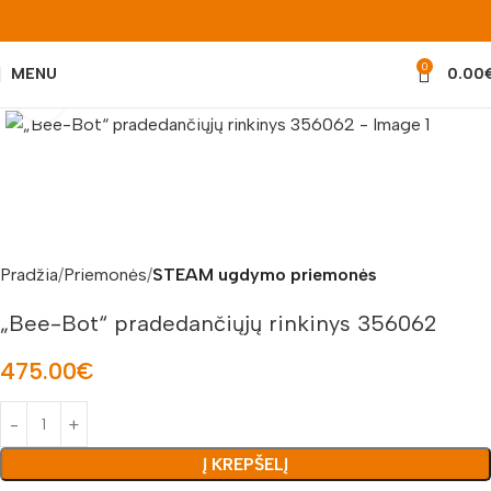
0
MENU
0.00
Padidinti nuotrauką
Pradžia
Priemonės
STEAM ugdymo priemonės
„Bee-Bot“ pradedančiųjų rinkinys 356062
475.00
€
Į KREPŠELĮ