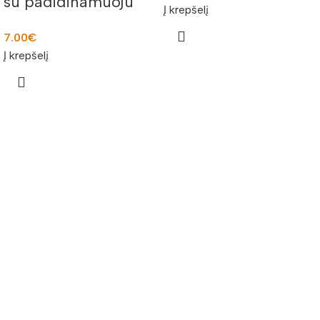
su padidinamuoju
Į krepšelį
stiklu ir pincetu
7.00
€
62928
Į krepšelį