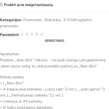
Pridėti prie mėgstamiausių
Kategorijos:
Priemonės
,
Robotika
,
STEAM ugdymo
priemonės
Pasidalinti:
APRAŠYMAS
Aprašymas
Pradinis „Bee-Bot“ rinkinys – tai puiki įžanga į programavimą.
Jame rasite viską, ko reikia pradėti pažintį su „Bee-Bot“.
Rinkinį sudaro:
• 1 „Bee-Bot“
• 4 edukaciniai kilimėliai: „Lobių sala“ (1 vnt.), „Judri gatvė“ (1
vnt.), „Permatomas tinklelis“ (2 vnt.)
• 1 rinkinys iš 49 kortelių
• 10 baltų prisegamų dangtelių