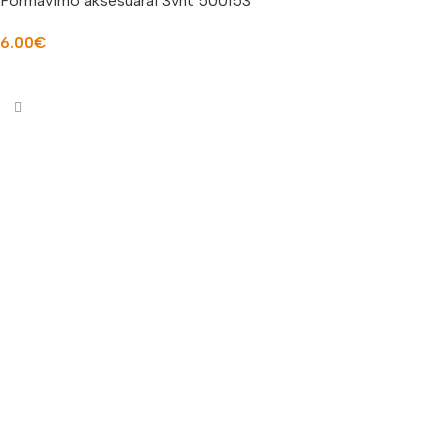
Formavimo aksesuarai 3vnt 500153
6.00
€
Į KREPŠELĮ