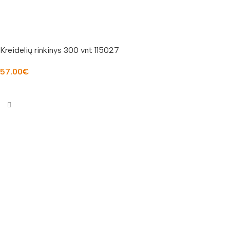
Kreidelių rinkinys 300 vnt 115027
57.00
€
Į KREPŠELĮ