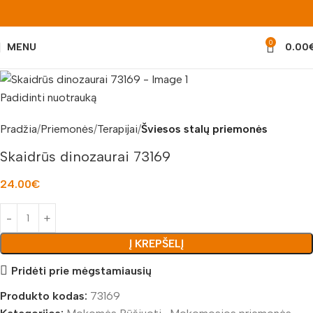
0
MENU
0.00
Padidinti nuotrauką
Pradžia
Priemonės
Terapijai
Šviesos stalų priemonės
Skaidrūs dinozaurai 73169
24.00
€
Į KREPŠELĮ
Pridėti prie mėgstamiausių
Produkto kodas:
73169