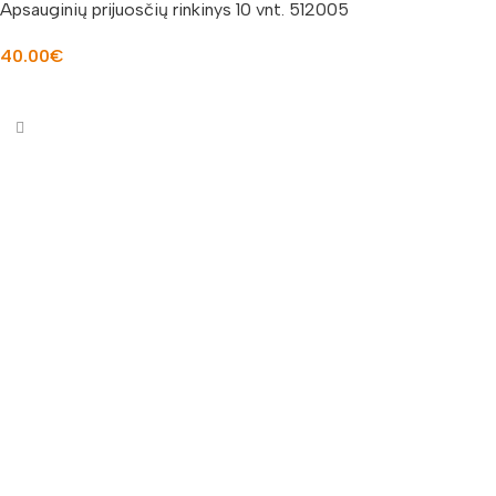
Apsauginių prijuosčių rinkinys 10 vnt. 512005
40.00
€
Į KREPŠELĮ