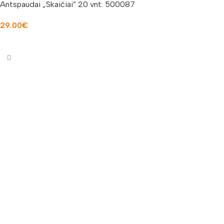
Antspaudai „Skaičiai” 20 vnt. 500087
29.00
€
Į KREPŠELĮ