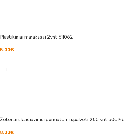
Plastikiniai marakasai 2vnt 511062
5.00
€
Į KREPŠELĮ
Žetonai skaičiavimui permatomi spalvoti 250 vnt 500196
8.00
€