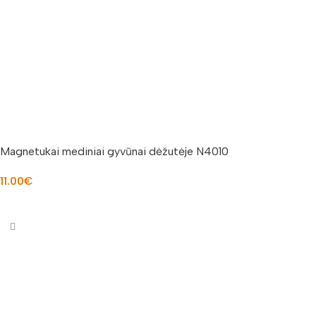
Magnetukai mediniai gyvūnai dėžutėje N4010
11.00
€
Į KREPŠELĮ