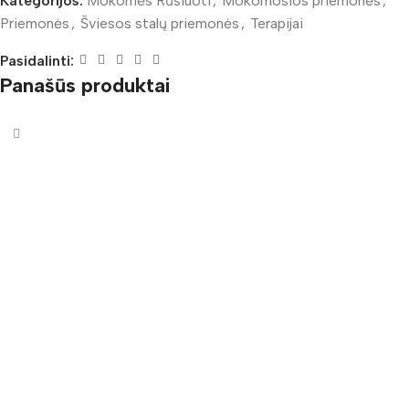
Kategorijos:
Mokomės Rūšiuoti
,
Mokomosios priemonės
,
Priemonės
,
Šviesos stalų priemonės
,
Terapijai
Pasidalinti:
Panašūs produktai