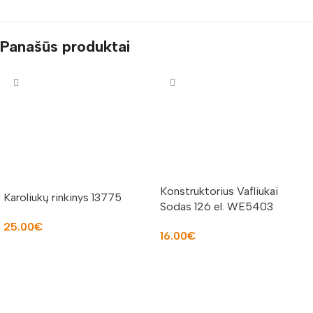
Panašūs produktai
Konstruktorius Vafliukai
Karoliukų rinkinys 13775
Sodas 126 el. WE5403
25.00
€
16.00
€
Į KREPŠELĮ
Į KREPŠELĮ