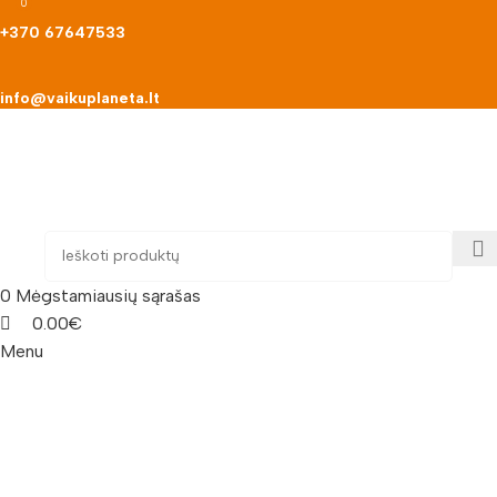
0
0
+370 67647533
info@vaikuplaneta.lt
0
Mėgstamiausių sąrašas
0.00
€
Menu