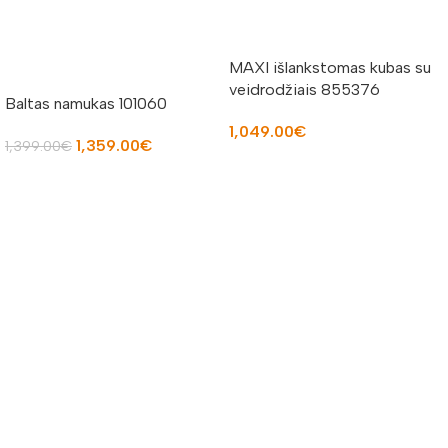
MAXI išlankstomas kubas su
veidrodžiais 855376
Baltas namukas 101060
1,049.00
€
1,359.00
€
1,399.00
€
Į KREPŠELĮ
Į KREPŠELĮ