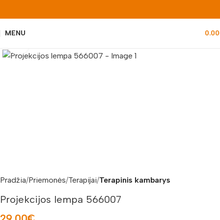
MENU
0.00
Padidinti nuotrauką
Pradžia
Priemonės
Terapijai
Terapinis kambarys
Projekcijos lempa 566007
29.00
€