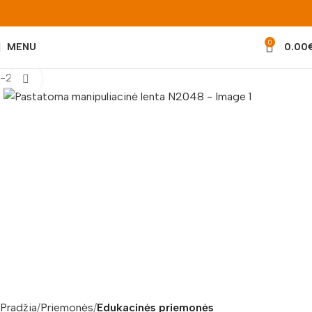
0
MENU
0.00
-20%
Padidinti nuotrauką
Pradžia
Priemonės
Edukacinės priemonės