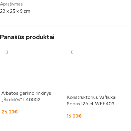
Aprašymas
22 x 25 x 9 cm
Panašūs produktai
Arbatos gėrimo rinkinys
Konstruktorius Vafliukai
„Širdėlės” L40002
Sodas 126 el. WE5403
26.00
€
16.00
€
Į KREPŠELĮ
Į KREPŠELĮ