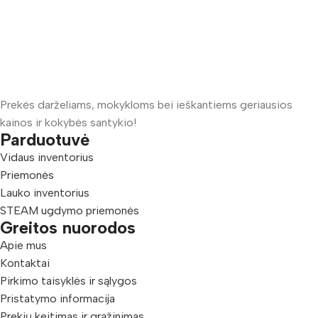
Prekės darželiams, mokykloms bei ieškantiems geriausios
kainos ir kokybės santykio!
Parduotuvė
Vidaus inventorius
Priemonės
Lauko inventorius
STEAM ugdymo priemonės
Greitos nuorodos
Apie mus
Kontaktai
Pirkimo taisyklės ir sąlygos
Pristatymo informacija
Prekių keitimas ir grąžinimas