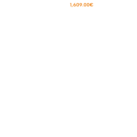
1,609.00
€
Į KREPŠELĮ