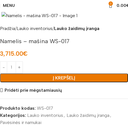
0
MENU
0.00
Padidinti nuotrauką
Pradžia
Lauko inventorius
Lauko žaidimų įranga
Namelis – mašina WS-017
3,715.00
€
Į KREPŠELĮ
Pridėti prie mėgstamiausių
Produkto kodas:
WS-017
Kategorijos:
Lauko inventorius
,
Lauko žaidimų įranga
,
Pavėsinės ir namukai