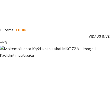
0
items
0.00
€
VIDAUS INV
-9%
Padidinti nuotrauką