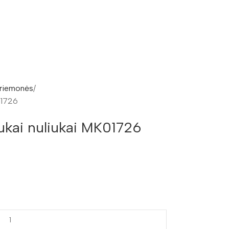
riemonės
01726
ukai nuliukai MK01726