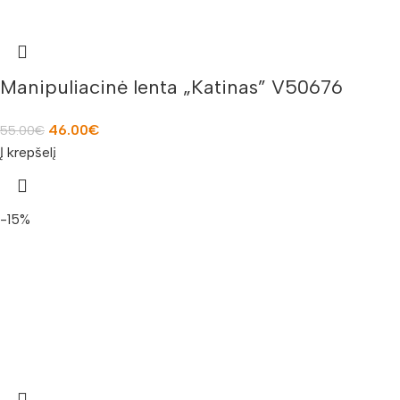
Manipuliacinė lenta „Katinas” V50676
46.00
€
55.00
€
Į krepšelį
-15%