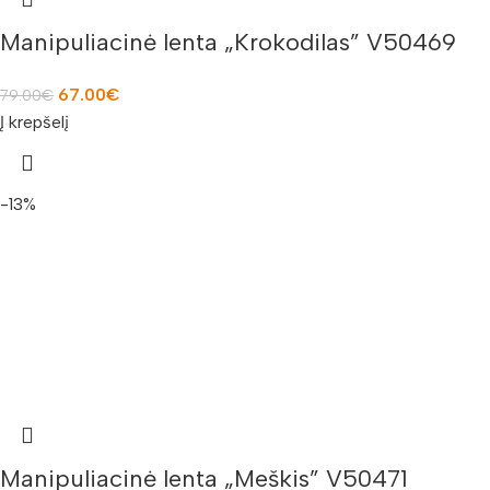
Manipuliacinė lenta „Krokodilas” V50469
67.00
€
79.00
€
Į krepšelį
-13%
Manipuliacinė lenta „Meškis” V50471