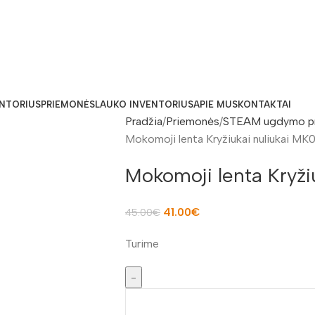
ENTORIUS
PRIEMONĖS
LAUKO INVENTORIUS
APIE MUS
KONTAKTAI
Pradžia
Priemonės
STEAM ugdymo p
Mokomoji lenta Kryžiukai nuliukai MK
Mokomoji lenta Kryži
41.00
€
45.00
€
Turime