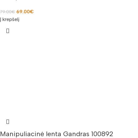
69.00
€
79.00
€
Į krepšelį
Manipuliacinė lenta Gandras 100892