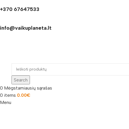
+370 67647533
info@vaikuplaneta.lt
Search
0
Mėgstamiausių sąrašas
0
items
0.00
€
Menu