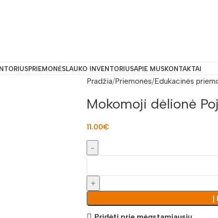
ENTORIUS
PRIEMONĖS
LAUKO INVENTORIUS
APIE MUS
KONTAKTAI
Pradžia
Priemonės
Edukacinės priem
Mokomoji dėlionė Po
11.00
€
Į
Pridėti prie mėgstamiausių