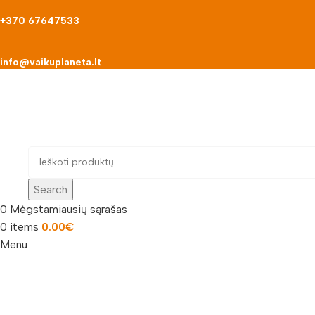
+370 67647533
info@vaikuplaneta.lt
Search
0
Mėgstamiausių sąrašas
0
items
0.00
€
Menu