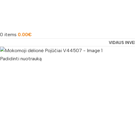
0
items
0.00
€
VIDAUS INV
Padidinti nuotrauką