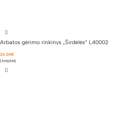
Arbatos gėrimo rinkinys „Širdėlės” L40002
26.00
€
Į krepšelį