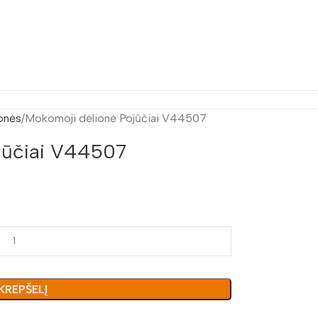
onės
Mokomoji dėlionė Pojūčiai V44507
jūčiai V44507
 KREPŠELĮ