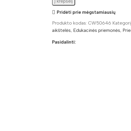
Į krepšelį
Pridėti prie mėgstamiausių
Produkto kodas:
CW50646
Kategori
aikštelės
,
Edukacinės priemonės
,
Pri
Pasidalinti: