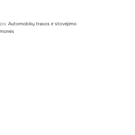
jos:
Automobilių trasos ir stovėjimo
emonės