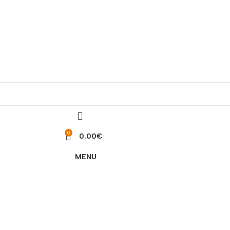
0
0.00
€
MENU