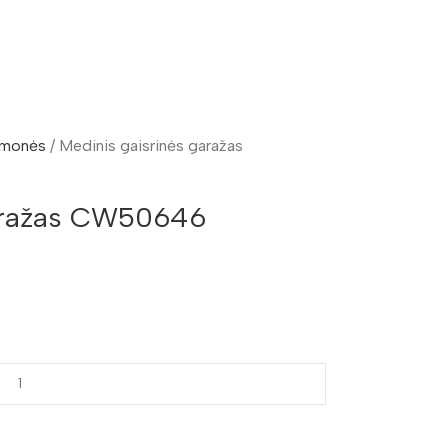
iemonės
Medinis gaisrinės garažas
garažas CW50646