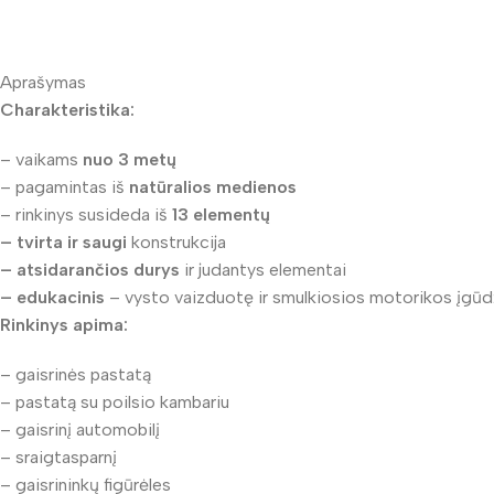
Aprašymas
Charakteristika:
– vaikams
nuo 3 metų
– pagamintas iš
natūralios medienos
– rinkinys susideda iš
13 elementų
– tvirta ir saugi
konstrukcija
– atsidarančios durys
ir judantys elementai
– edukacinis
– vysto vaizduotę ir smulkiosios motorikos įgūd
Rinkinys apima:
– gaisrinės pastatą
– pastatą su poilsio kambariu
– gaisrinį automobilį
– sraigtasparnį
– gaisrininkų figūrėles