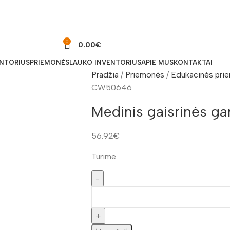
0
0.00
€
ENTORIUS
PRIEMONĖS
LAUKO INVENTORIUS
APIE MUS
KONTAKTAI
Pradžia
Priemonės
Edukacinės pr
CW50646
Medinis gaisrinės 
56.92
€
Turime