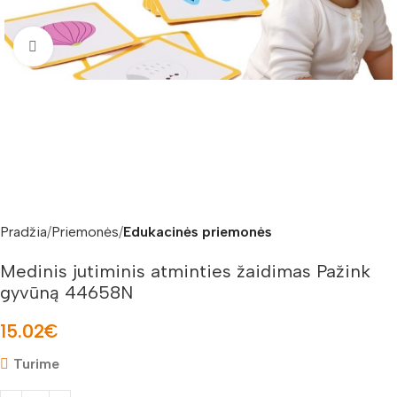
Padidinti nuotrauką
Pradžia
Priemonės
Edukacinės priemonės
Medinis jutiminis atminties žaidimas Pažink
gyvūną 44658N
15.02
€
Turime