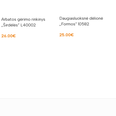
Daugiasluoksnė dėlionė
Arbatos gėrimo rinkinys
„Formos” 10582
„Širdėlės” L40002
25.00
€
26.00
€
Į KREPŠELĮ
Į KREPŠELĮ