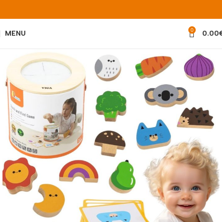
0
MENU
0.00