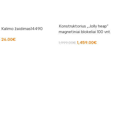
Konstruktorius „Jolly heap”
Kalimo žaidimas14490
magnetiniai blokeliai 100 vnt.
BASIC
26.00
€
1,459.00
€
1,999.00
€
Į KREPŠELĮ
PASIRINKTI SAVYBES