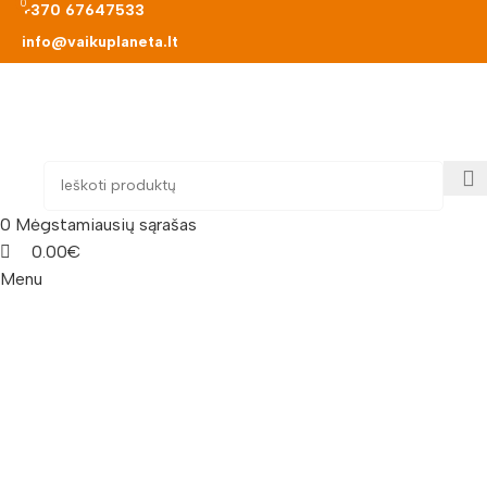
0
0
+370 67647533
info@vaikuplaneta.lt
0
Mėgstamiausių sąrašas
0.00
€
Menu