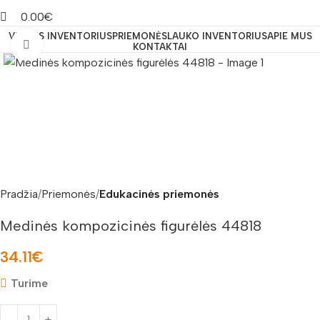
0.00
€
VIDAUS INVENTORIUS
PRIEMONĖS
LAUKO INVENTORIUS
APIE MUS
Padidinti nuotrauką
KONTAKTAI
Pradžia
Priemonės
Edukacinės priemonės
Medinės kompozicinės figurėlės 44818
34.11
€
Turime