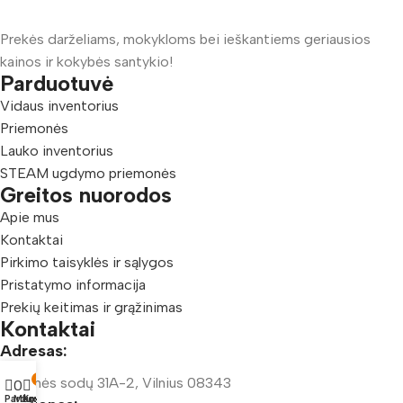
Prekės darželiams, mokykloms bei ieškantiems geriausios
kainos ir kokybės santykio!
Parduotuvė
Vidaus inventorius
Priemonės
Lauko inventorius
STEAM ugdymo priemonės
Greitos nuorodos
Apie mus
Kontaktai
Pirkimo taisyklės ir sąlygos
Pristatymo informacija
Prekių keitimas ir grąžinimas
Kontaktai
Adresas:
Šeškinės sodų 31A-2, Vilnius 08343
0
0
Parduotuvė
Mėgstamiausi
Krepšelis