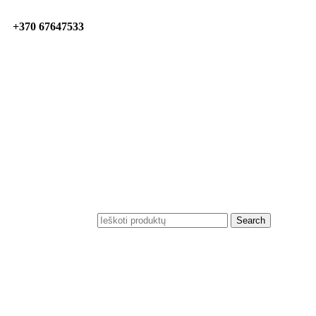
+370 67647533
Search