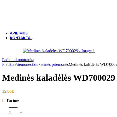
Muzikiniai lauko instrumentai
Apsauginė lauko žaidimų aikštelių danga
PLAY-MAT guminė korėta danga
Liejama EPDM danga
Betoniniai žaidimų stalai
APIE MUS
KONTAKTAI
Padidinti nuotrauką
Pradžia
Priemonės
Edukacinės priemonės
Medinės kaladėlės WD7000
Medinės kaladėlės WD700029
15.00
€
Turime