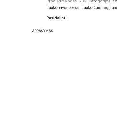
Produkto kodas:
N013
Kategorijos:
Ko
Lauko inventorius
,
Lauko žaidimų įran
Pasidalinti:
APRAŠYMAS