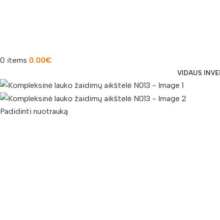
0
items
0.00
€
VIDAUS INV
Padidinti nuotrauką