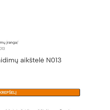
imų įranga
013
idimų aikštelė N013
 KREPŠELĮ