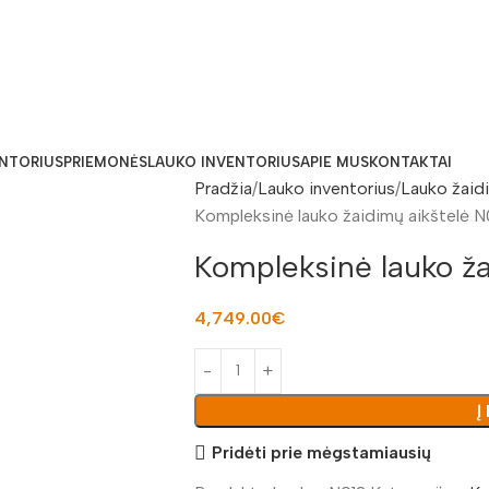
ENTORIUS
PRIEMONĖS
LAUKO INVENTORIUS
APIE MUS
KONTAKTAI
Pradžia
Lauko inventorius
Lauko žaid
Kompleksinė lauko žaidimų aikštelė N
Kompleksinė lauko ža
4,749.00
€
Į
Pridėti prie mėgstamiausių