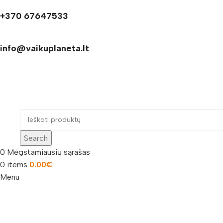
+370 67647533
info@vaikuplaneta.lt
Search
0
Mėgstamiausių sąrašas
0
items
0.00
€
Menu