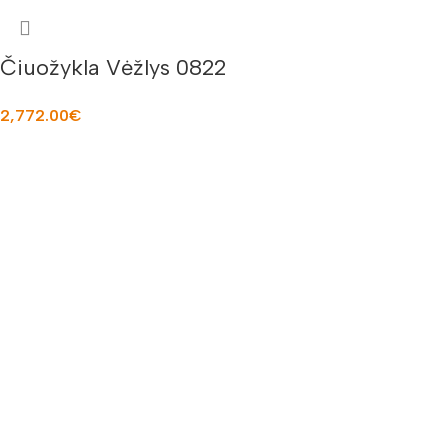
Čiuožykla Vėžlys 0822
2,772.00
€
Į KREPŠELĮ