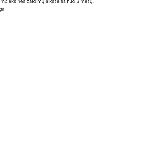
mpleksinės žaidimų aikštelės nuo 3 metų
,
ga