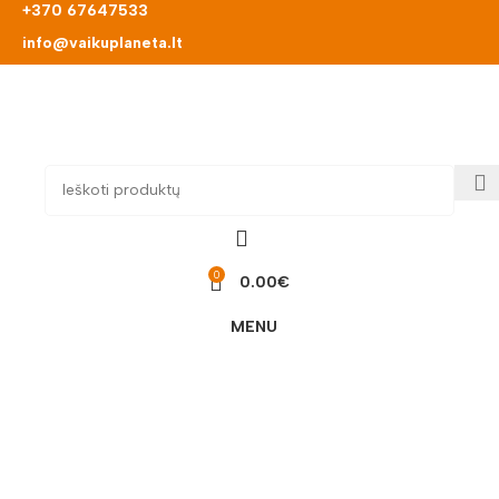
+370 67647533
info@vaikuplaneta.lt
0
0.00
€
MENU