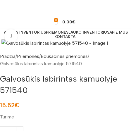
0
0.00
€
VIDAUS INVENTORIUS
PRIEMONĖS
LAUKO INVENTORIUS
APIE MUS
Padidinti nuotrauką
KONTAKTAI
Pradžia
Priemonės
Edukacinės priemonės
Galvosūkis labirintas kamuolyje 571540
Galvosūkis labirintas kamuolyje
571540
15.52
€
Turime