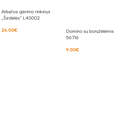
Arbatos gėrimo rinkinys
„Širdėlės” L40002
26.00
€
Domino su boružėlėmis
56716
Į KREPŠELĮ
9.00
€
Į KREPŠELĮ