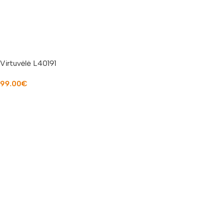
Virtuvėlė L40191
99.00
€
Į KREPŠELĮ