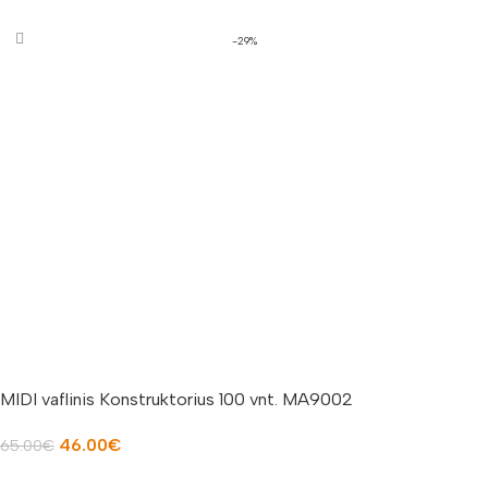
PASIRINKTI SAVYBES
-29%
MIDI vaflinis Konstruktorius 100 vnt. MA9002
46.00
€
65.00
€
Į KREPŠELĮ