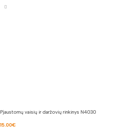
Pjaustomų vaisių ir daržovių rinkinys N4030
15.00
€
Į KREPŠELĮ