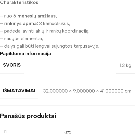
Charakteristikos
:
– nuo
6 mėnesių amžiaus,
–
rinkinys apima:
3 kamuoliukus,
– padeda lavinti akių ir rankų koordinaciją,
– saugūs elementai,
– dalys gali būti lengvai sujungtos tarpusavyje.
Papildoma informacija
SVORIS
1.3 kg
IŠMATAVIMAI
32.000000 × 9.000000 × 41.000000 cm
Panašūs produktai
-27%