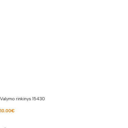
Valymo rinkinys 15430
10.00
€
Į KREPŠELĮ