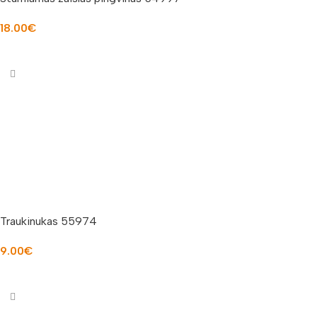
18.00
€
Į KREPŠELĮ
Traukinukas 55974
9.00
€
Į KREPŠELĮ