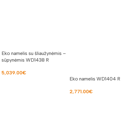
Eko namelis su šliaužynėmis –
sūpynėmis WD1438 R
5,039.00
€
Eko namelis WD1404 R
Į KREPŠELĮ
2,771.00
€
Į KREPŠELĮ