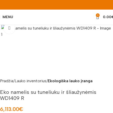
0
MENU
0.00
Padidinti nuotrauką
Pradžia
Lauko inventorius
Ekologiška lauko įranga
Eko namelis su tuneliuku ir šliaužynėmis
WD1409 R
6,113.00
€