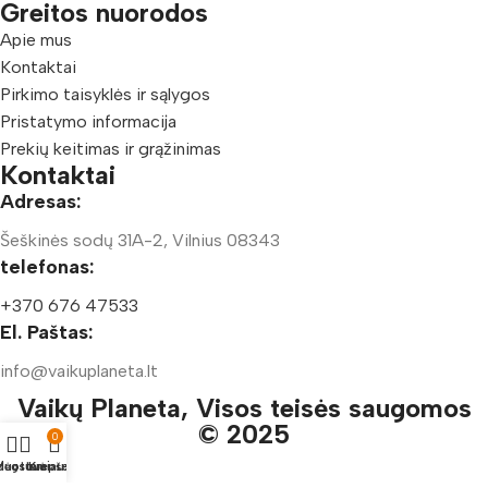
Greitos nuorodos
Apie mus
Kontaktai
Pirkimo taisyklės ir sąlygos
Pristatymo informacija
Prekių keitimas ir grąžinimas
Kontaktai
Adresas:
Šeškinės sodų 31A-2, Vilnius 08343
telefonas:
+370 676 47533
El. Paštas:
info@vaikuplaneta.lt
Vaikų Planeta, Visos teisės saugomos
© 2025
0
duotuvė
ėgstamiausi
Krepšelis