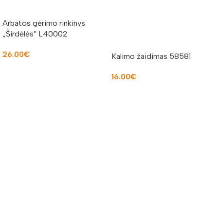
Arbatos gėrimo rinkinys
„Širdėlės” L40002
26.00
€
Kalimo žaidimas 58581
Į KREPŠELĮ
16.00
€
Į KREPŠELĮ