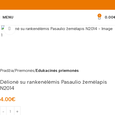
0
MENU
0.00
Padidinti nuotrauką
Pradžia
Priemonės
Edukacinės priemonės
Dėlionė su rankenėlėmis Pasaulio žemėlapis
N2014
4.00
€