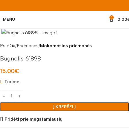
0
MENU
0.00
Padidinti nuotrauką
Pradžia
Priemonės
Mokomosios priemonės
Būgnelis 61898
15.00
€
Turime
Į KREPŠELĮ
Pridėti prie mėgstamiausių