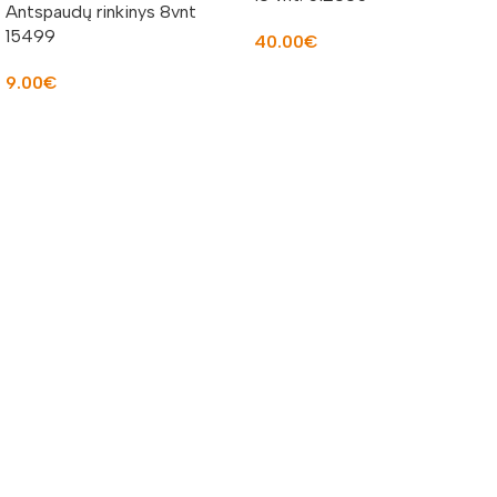
Antspaudų rinkinys 8vnt
15499
40.00
€
Į KREPŠELĮ
9.00
€
Į KREPŠELĮ