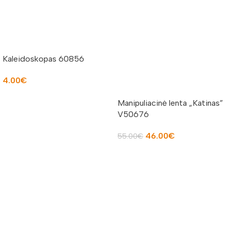
Kaleidoskopas 60856
4.00
€
Į KREPŠELĮ
Manipuliacinė lenta „Katinas”
V50676
46.00
€
55.00
€
Į KREPŠELĮ