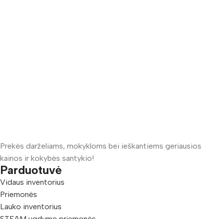
Prekės darželiams, mokykloms bei ieškantiems geriausios
kainos ir kokybės santykio!
Parduotuvė
Vidaus inventorius
Priemonės
Lauko inventorius
STEAM ugdymo priemonės