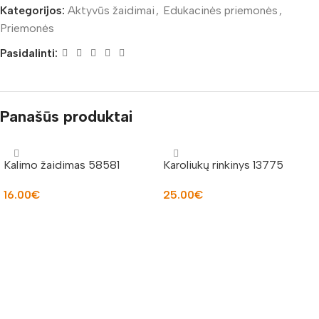
Kategorijos:
Aktyvūs žaidimai
,
Edukacinės priemonės
,
Priemonės
Pasidalinti:
Panašūs produktai
Kalimo žaidimas 58581
Karoliukų rinkinys 13775
16.00
€
25.00
€
Į KREPŠELĮ
Į KREPŠELĮ