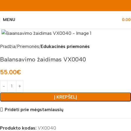
MENU
0.00
Padidinti nuotrauką
Pradžia
Priemonės
Edukacinės priemonės
Balansavimo žaidimas VX0040
55.00
€
Į KREPŠELĮ
Pridėti prie mėgstamiausių
Produkto kodas:
VX0040