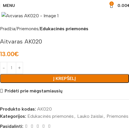
0
MENU
0.00
Padidinti nuotrauką
Pradžia
Priemonės
Edukacinės priemonės
Aitvaras AK020
13.00
€
Į KREPŠELĮ
Pridėti prie mėgstamiausių
Produkto kodas:
AK020
Kategorijos:
Edukacinės priemonės
,
Lauko žaislai
,
Priemonės
Pasidalinti: