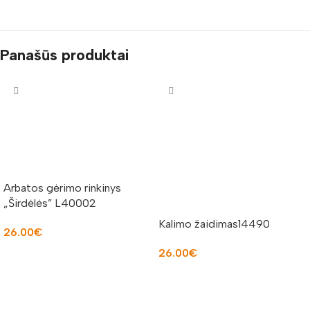
Panašūs produktai
Arbatos gėrimo rinkinys
„Širdėlės” L40002
Kalimo žaidimas14490
26.00
€
26.00
€
Į KREPŠELĮ
Į KREPŠELĮ