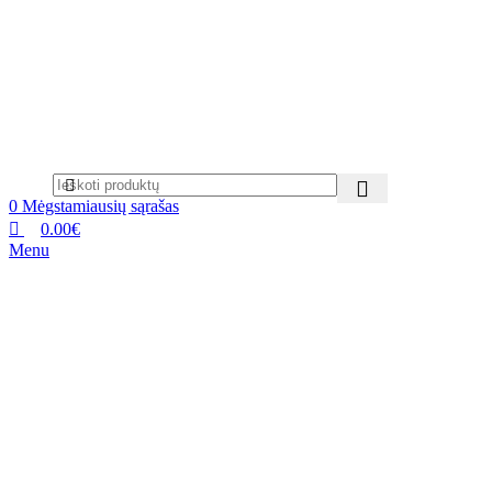
0
Mėgstamiausių sąrašas
0.00
€
Menu