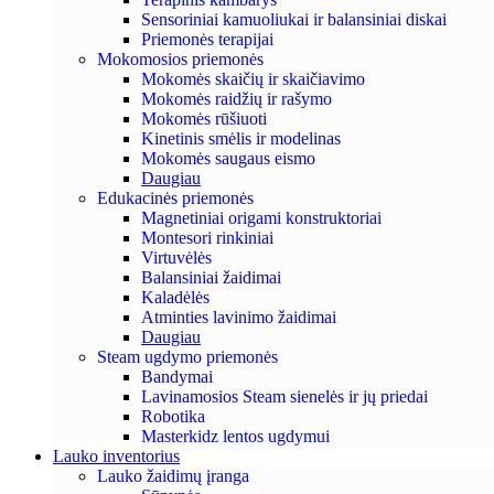
Sensoriniai kamuoliukai ir balansiniai diskai
Priemonės terapijai
Mokomosios priemonės
Mokomės skaičių ir skaičiavimo
Mokomės raidžių ir rašymo
Mokomės rūšiuoti
Kinetinis smėlis ir modelinas
Mokomės saugaus eismo
Daugiau
Edukacinės priemonės
Magnetiniai origami konstruktoriai
Montesori rinkiniai
Virtuvėlės
Balansiniai žaidimai
Kaladėlės
Atminties lavinimo žaidimai
Daugiau
Steam ugdymo priemonės
Bandymai
Lavinamosios Steam sienelės ir jų priedai
Robotika
Masterkidz lentos ugdymui
Lauko inventorius
Lauko žaidimų įranga