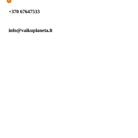
0
0
0
+370 67647533
info@vaikuplaneta.lt