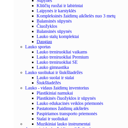
Sūpynės
Kliūčių ruožai ir labirintai
Laipynės ir karstyklės
Kompleksinės žaidimų aikštelės nuo 3 metų
Balansinės sūpynės
Čiuožyklos
Balansinės sūpynės
Lauko stalų komplektai
Daugiau
Lauko sportas
Lauko treniruokliai vaikams
Lauko treniruokliai Premium
Lauko treniruokliai SE
Lauko gimnastika
Lauko suoliukai ir šiukšliadėžės
Lauko suolai ir stalai
Šiukšliadėžės
Lauko - vidaus žaidimų inventorius
Plastikiniai namukai
Plastikinės čiuožyklos ir sūpynės
Lauko edukacinės veiklos priemonės
Pastatomos žaidimų aikštelės
Paspiriamos transporto priemonės
Stalai ir suoliukai
Muzikiniai lauko instrumentai