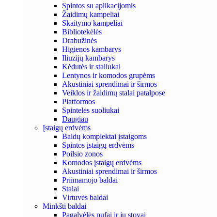
Spintos su aplikacijomis
Žaidimų kampeliai
Skaitymo kampeliai
Bibliotekėlės
Drabužinės
Higienos kambarys
Iliuzijų kambarys
Kėdutės ir staliukai
Lentynos ir komodos grupėms
Akustiniai sprendimai ir širmos
Veiklos ir žaidimų stalai patalpose
Platformos
Spintelės suoliukai
Daugiau
Įstaigų erdvėms
Baldų komplektai įstaigoms
Spintos įstaigų erdvėms
Poilsio zonos
Komodos įstaigų erdvėms
Akustiniai sprendimai ir širmos
Priimamojo baldai
Stalai
Virtuvės baldai
Minkšti baldai
Pagalvėlės pufai ir jų stovai