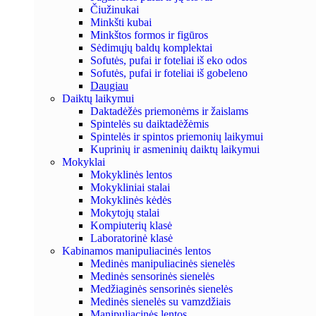
Čiužinukai
Minkšti kubai
Minkštos formos ir figūros
Sėdimųjų baldų komplektai
Sofutės, pufai ir foteliai iš eko odos
Sofutės, pufai ir foteliai iš gobeleno
Daugiau
Daiktų laikymui
Daktadėžės priemonėms ir žaislams
Spintelės su daiktadėžėmis
Spintelės ir spintos priemonių laikymui
Kuprinių ir asmeninių daiktų laikymui
Mokyklai
Mokyklinės lentos
Mokykliniai stalai
Mokyklinės kėdės
Mokytojų stalai
Kompiuterių klasė
Laboratorinė klasė
Kabinamos manipuliacinės lentos
Medinės manipuliacinės sienelės
Medinės sensorinės sienelės
Medžiaginės sensorinės sienelės
Medinės sienelės su vamzdžiais
Manipuliacinės lentos