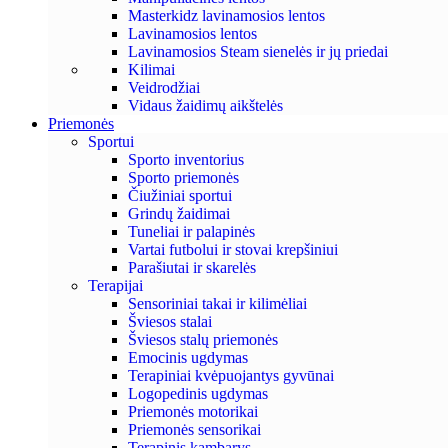
Masterkidz lavinamosios lentos
Lavinamosios lentos
Lavinamosios Steam sienelės ir jų priedai
Kilimai
Veidrodžiai
Vidaus žaidimų aikštelės
Priemonės
Sportui
Sporto inventorius
Sporto priemonės
Čiužiniai sportui
Grindų žaidimai
Tuneliai ir palapinės
Vartai futbolui ir stovai krepšiniui
Parašiutai ir skarelės
Terapijai
Sensoriniai takai ir kilimėliai
Šviesos stalai
Šviesos stalų priemonės
Emocinis ugdymas
Terapiniai kvėpuojantys gyvūnai
Logopedinis ugdymas
Priemonės motorikai
Priemonės sensorikai
Terapinis kambarys