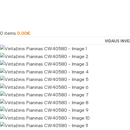
0
items
0.00
€
VIDAUS INV