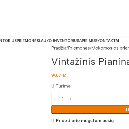
ENTORIUS
PRIEMONĖS
LAUKO INVENTORIUS
APIE MUS
KONTAKTAI
Pradžia
Priemonės
Mokomosios prie
Vintažinis Pian
90.71
€
Turime
Į
Pridėti prie mėgstamiausių