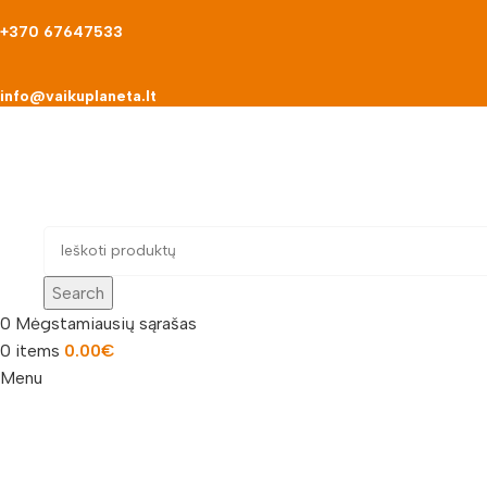
+370 67647533
info@vaikuplaneta.lt
Search
0
Mėgstamiausių sąrašas
0
items
0.00
€
Menu