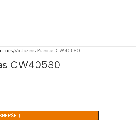
monės
Vintažinis Pianinas CW40580
inas CW40580
 KREPŠELĮ