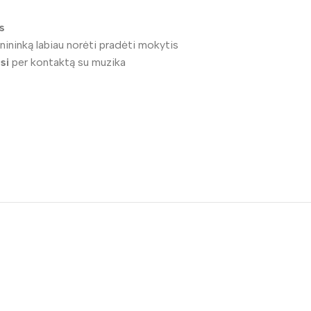
s
enininką labiau norėti pradėti mokytis
si
per kontaktą su muzika