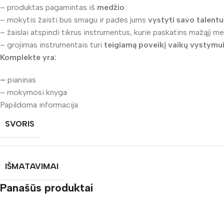
– produktas pagamintas iš
medžio
– mokytis žaisti bus smagu ir padės jums
vystyti savo talentu
– žaislai atspindi tikrus instrumentus, kurie paskatins mažąjį m
– grojimas instrumentais turi
teigiamą poveikį vaikų vystymui
Komplekte yra:
–
pianinas
– mokymosi knyga
Papildoma informacija
SVORIS
IŠMATAVIMAI
Panašūs produktai