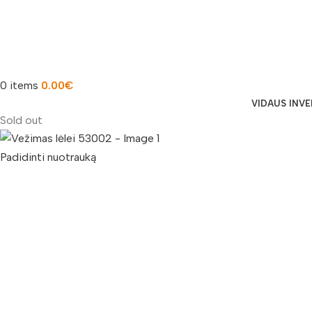
0
items
0.00
€
VIDAUS INV
Sold out
Padidinti nuotrauką