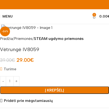
0
MENU
0.00
Padidinti nuotrauką
-26%
Pradžia
Priemonės
STEAM ugdymo priemonės
Vėtrungė IV8059
29.00
€
39.00
€
Turime
Į KREPŠELĮ
Pridėti prie mėgstamiausių