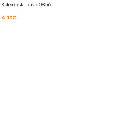
Kaleidoskopas 60856
4.00
€
Į KREPŠELĮ