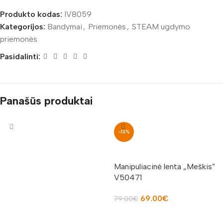
Produkto kodas:
IV8059
Kategorijos:
Bandymai
,
Priemonės
,
STEAM ugdymo
priemonės
Pasidalinti:
Panašūs produktai
-13%
Manipuliacinė lenta „Meškis”
V50471
69.00
€
79.00
€
Į KREPŠELĮ