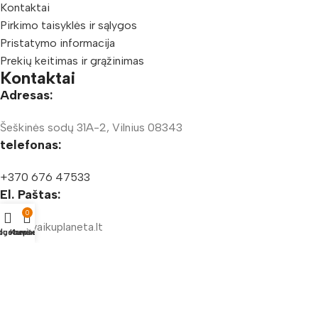
Kontaktai
Pirkimo taisyklės ir sąlygos
Pristatymo informacija
Prekių keitimas ir grąžinimas
Kontaktai
Adresas:
Šeškinės sodų 31A-2, Vilnius 08343
telefonas:
+370 676 47533
El. Paštas:
0
info@vaikuplaneta.lt
duotuvė
gstamiausi
Krepšelis
Vaikų Planeta, Visos teisės saugomos
© 2025