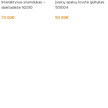
Interaktyvus stumdukas –
Įvairių spalvų lovytė gultukas
daiktadėžė N2010
501004
73.00
€
53.00
€
Į KREPŠELĮ
PASIRINKTI SAVYBES