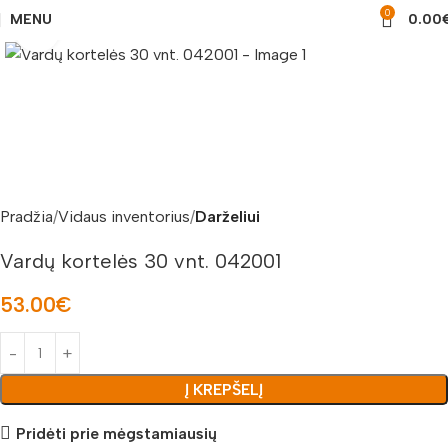
0
MENU
0.00
Padidinti nuotrauką
Pradžia
Vidaus inventorius
Darželiui
Vardų kortelės 30 vnt. 042001
53.00
€
Į KREPŠELĮ
Pridėti prie mėgstamiausių