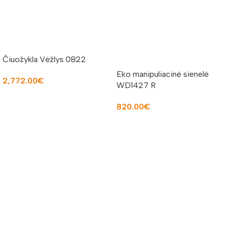
Čiuožykla Vėžlys 0822
Eko manipuliacinė sienelė
2,772.00
€
WD1427 R
Į KREPŠELĮ
820.00
€
Į KREPŠELĮ