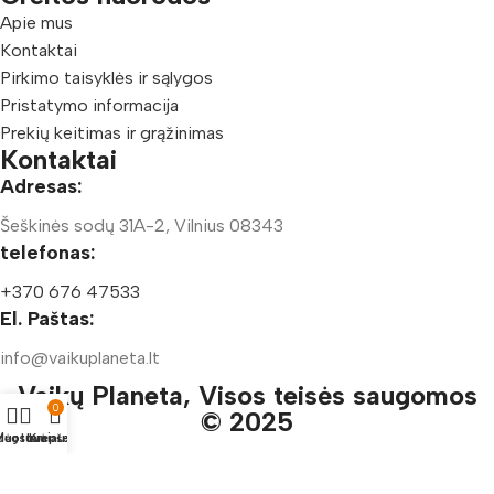
Apie mus
Kontaktai
Pirkimo taisyklės ir sąlygos
Pristatymo informacija
Prekių keitimas ir grąžinimas
Kontaktai
Adresas:
Šeškinės sodų 31A-2, Vilnius 08343
telefonas:
+370 676 47533
El. Paštas:
info@vaikuplaneta.lt
Vaikų Planeta, Visos teisės saugomos
0
© 2025
duotuvė
ėgstamiausi
Krepšelis