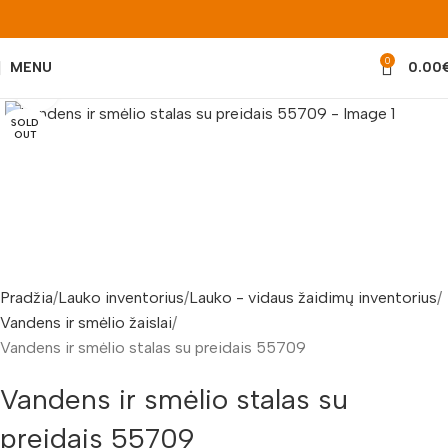
0
MENU
0.00
Padidinti nuotrauką
SOLD
OUT
Pradžia
Lauko inventorius
Lauko - vidaus žaidimų inventorius
Vandens ir smėlio žaislai
Vandens ir smėlio stalas su preidais 55709
Vandens ir smėlio stalas su
preidais 55709