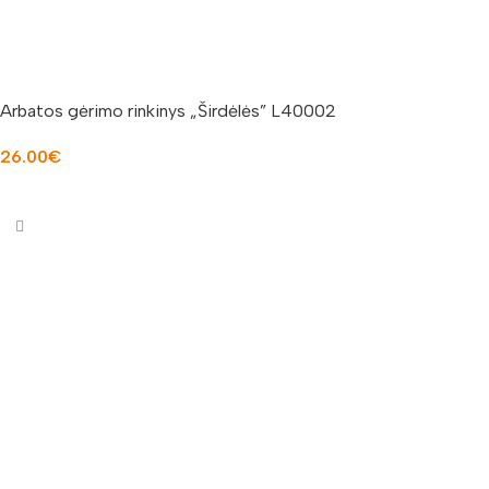
Arbatos gėrimo rinkinys „Širdėlės” L40002
26.00
€
Į KREPŠELĮ