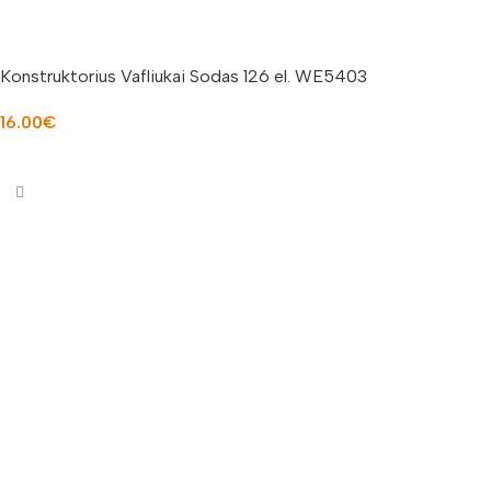
Konstruktorius Vafliukai Sodas 126 el. WE5403
16.00
€
Į KREPŠELĮ