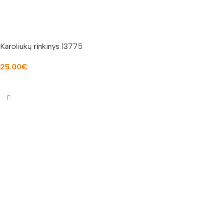
Karoliukų rinkinys 13775
25.00
€
Į KREPŠELĮ