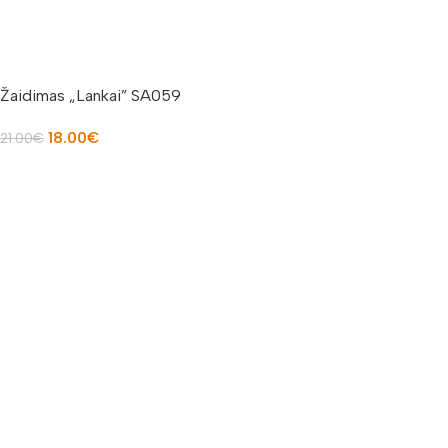
Žaidimas „Lankai” SA059
18.00
€
21.00
€
Į KREPŠELĮ