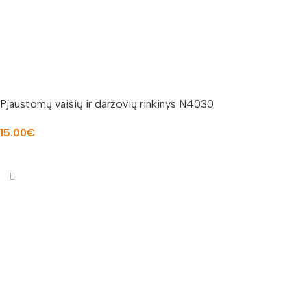
Pjaustomų vaisių ir daržovių rinkinys N4030
15.00
€
Į KREPŠELĮ