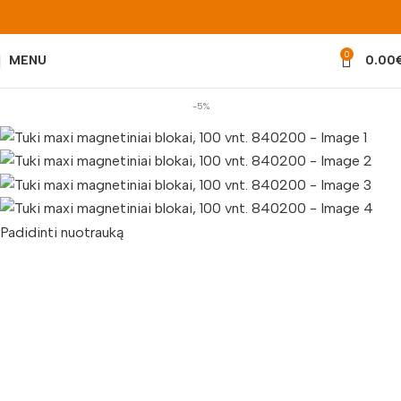
0
MENU
0.00
-5%
Padidinti nuotrauką