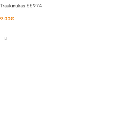
Traukinukas 55974
9.00
€
Į KREPŠELĮ