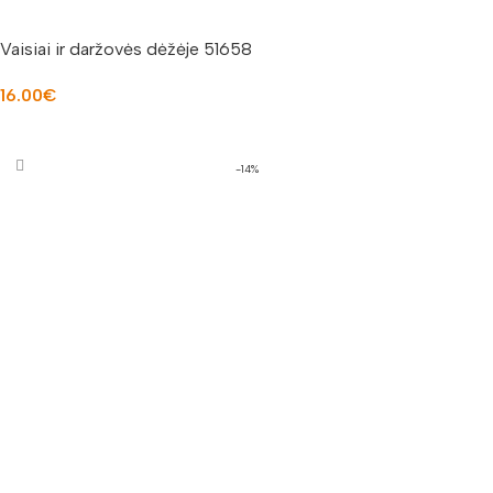
Vaisiai ir daržovės dėžėje 51658
16.00
€
Į KREPŠELĮ
-14%