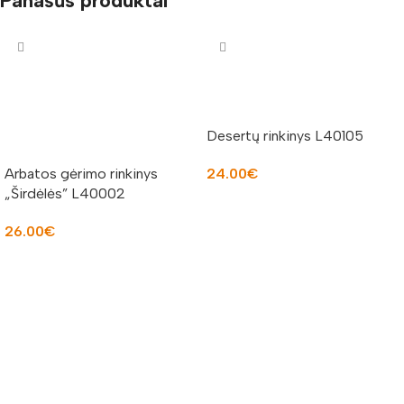
Panašūs produktai
Desertų rinkinys L40105
Arbatos gėrimo rinkinys
24.00
€
„Širdėlės” L40002
Į KREPŠELĮ
26.00
€
Į KREPŠELĮ