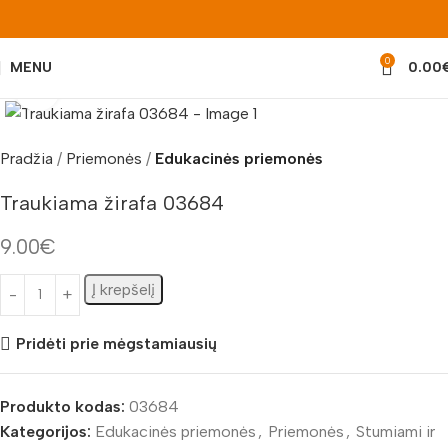
0
MENU
0.00
Padidinti nuotrauką
Pradžia
Priemonės
Edukacinės priemonės
Traukiama žirafa 03684
9.00
€
Į krepšelį
Pridėti prie mėgstamiausių
Produkto kodas:
03684
Kategorijos:
Edukacinės priemonės
,
Priemonės
,
Stumiami ir