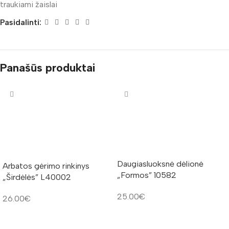
traukiami žaislai
Pasidalinti:
Panašūs produktai
Daugiasluoksnė dėlionė
Arbatos gėrimo rinkinys
„Formos” 10582
„Širdėlės” L40002
25.00
€
26.00
€
Į KREPŠELĮ
Į KREPŠELĮ