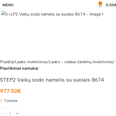
0
MENU
0.00
Padidinti nuotrauką
Pradžia
Lauko inventorius
Lauko - vidaus žaidimų inventorius
Plastikiniai namukai
STEP2 Vaikų sodo namelis su suolais 8674
977.52
€
Turime