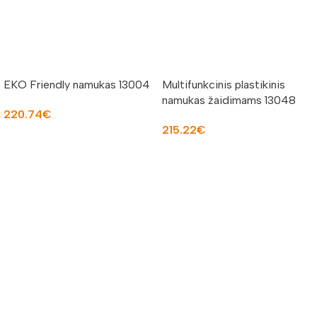
EKO Friendly namukas 13004
Multifunkcinis plastikinis
namukas žaidimams 13048
220.74
€
215.22
€
Į KREPŠELĮ
Į KREPŠELĮ