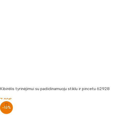
Kibirėlis tyrinėjimui su padidinamuoju stiklu ir pincetu 62928
7.00
€
-13%
Į KREPŠELĮ